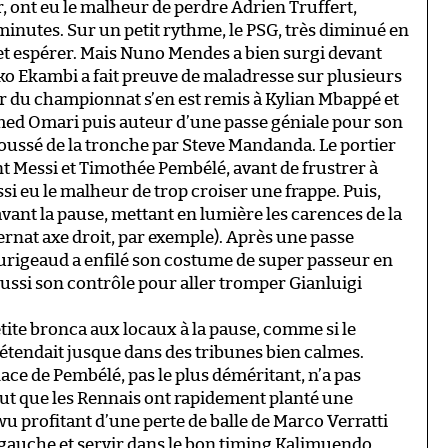
, ont eu le malheur de perdre Adrien Truffert,
 minutes. Sur un petit rythme, le PSG, très diminué en
r et espérer. Mais Nuno Mendes a bien surgi devant
o Ekambi a fait preuve de maladresse sur plusieurs
er du championnat s’en est remis à Kylian Mbappé et
med Omari puis auteur d’une passe géniale pour son
poussé de la tronche par Steve Mandanda. Le portier
t Messi et Timothée Pembélé, avant de frustrer à
ssi eu le malheur de trop croiser une frappe. Puis,
ant la pause, mettant en lumière les carences de la
rnat axe droit, par exemple). Après une passe
rigeaud a enfilé son costume de super passeur en
éussi son contrôle pour aller tromper Gianluigi
tite bronca aux locaux à la pause, comme si le
étendait jusque dans des tribunes bien calmes.
ace de Pembélé, pas le plus déméritant, n’a pas
out que les Rennais ont rapidement planté une
 profitant d’une perte de balle de Marco Verratti
 gauche et servir dans le bon timing Kalimuendo,