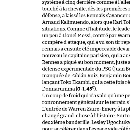
système à cinq derrière comme à l’aller
touché à la cheville, dès les premières
défense, a laissé les Rennais s’avance
Arnaud Kalimuendo, alors que Karl Tok
situations. Comme d’habitude, le lead
un peu à Lionel Messi, contré par War
compère d’attaque, qui a vu son tir re
rennais a ensuite été impeccable devan
nouveau le capitaine parisien, qui a au
Rennes a piqué au bon moment, juste av
défense expérimentale du PSG (Juan Be
manquée de Fabián Ruiz, Benjamin Bou
lançant Toko Ekambi, qui a cette fois r
e
Donnarumma
(0-1, 45
)
.
Un coup de froid qui n’a valu qu’une pe
ronronnement général sur le terrain s’
L’entrée de Warren Zaïre-Emery à la pl
changé grand-chose à l’histoire. Surt
deuxième banderille, Lesley Ugochukwu
pour accélérer dans l’espace vide côté