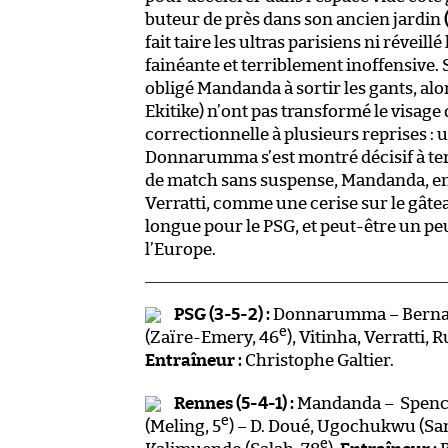
buteur de près dans son ancien jardin
fait taire les ultras parisiens ni réveil
fainéante et terriblement inoffensive. 
obligé Mandanda à sortir les gants, a
Ekitike) n’ont pas transformé le visage
correctionnelle à plusieurs reprises : 
Donnarumma s’est montré décisif à ter
de match sans suspense, Mandanda, enco
Verratti, comme une cerise sur le gâtea
longue pour le PSG, et peut-être un pe
l’Europe.
PSG (3-5-2) :
Donnarumma – Bernat
e
(Zaïre-Emery, 46
), Vitinha, Verratti, R
Entraîneur :
Christophe Galtier.
Rennes
(5-4-1) :
Mandanda – Spence
e
(Meling, 5
) – D. Doué, Ugochukwu (Sa
e