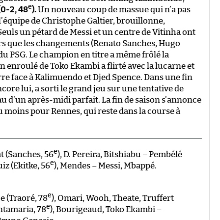
e
(0-2, 48
).
Un nouveau coup de massue qui n’a pas
lé l’équipe de Christophe Galtier, brouillonne,
Seuls un pétard de Messi et un centre de Vitinha ont
lors que les changements (Renato Sanches, Hugo
 du PSG. Le champion en titre a même frôlé la
un enroulé de Toko Ekambi a flirté avec la lucarne et
re face à Kalimuendo et Djed Spence. Dans une fin
re lui, a sorti le grand jeu sur une tentative de
u d’un après-midi parfait. La fin de saison s’annonce
u moins pour Rennes, qui reste dans la course à
e
 (Sanches, 56
), D. Pereira, Bitshiabu – Pembélé
e
uiz (Ekitke, 56
), Mendes – Messi, Mbappé.
e
 (Traoré, 78
), Omari, Wooh, Theate, Truffert
e
ntamaria, 78
), Bourigeaud, Toko Ekambi –