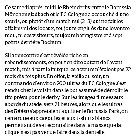
Ce samedi après-midi, le Rheinderby entre le Borussia
Mönchengladbach et le FC Cologne a accouché d’une
souris, ou plutôt d’un match nul (3-3) qui ne fait les
affaires ni des locaux, toujours englués dans le ventre
mou, ni des visiteurs, toujours barragistes et à sept
points derrière Bochum.
Si la rencontre s’est révélée riche en
rebondissements, on peut en dire autant de l’avant-
match, mis à part le fait que les acteurs n’étaient pas 22
mais dix fois plus. En effet, la veille au soir, un
commando d’environ 200 ultras du FC Cologne s’est
rendu chez le voisin dans le but assumé de démolir le
tifo prévu pour le derby. Sur les images filmées aux
abords du stade, vers 21 heures, alors que les ultras
des
Fohlen
s’apprêtaient à quitter le Borussia Park, on
remarque aux cagoules et aux t-shirts blancs
permettant de se reconnaître dans la masse que la
clique n’est pas venue faire dans la dentelle.