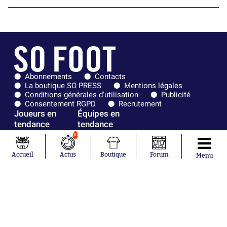
Abonnements
Contacts
La boutique SO PRESS
Mentions légales
Conditions générales d'utilisation
Publicité
Consentement RGPD
Recrutement
Joueurs en
Équipes en
tendance
tendance
10
Mohamed
Chelsea
Salah
Paris Saint-
Accueil
Actus
Boutique
Forum
Menu
Mykhailo
Germain
Mudryk
Bordeaux
Neymar
Olympique
Khalis Merah
lyonnais
Loïs Openda
FIFA
Moussa
Real Madrid
Niakhaté
RC Strasbourg
Nicolás
AC Milan