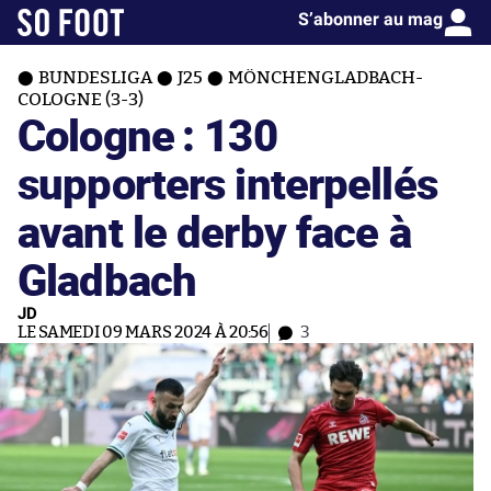
S’abonner au mag
BUNDESLIGA
J25
MÖNCHENGLADBACH-
COLOGNE (3-3)
Cologne : 130
supporters interpellés
avant le derby face à
Gladbach
JD
LE SAMEDI 09 MARS 2024 À 20:56
3