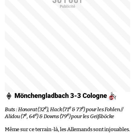
Mönchengladbach 3-3 Cologne
e
e
e
Buts : Honorat (32
), Hack (71
& 73
) pour les Fohlen //
e
e
e
Alidou (7
, 64
) & Downs (79
) pour les Geißböcke
Même sur ce terrain-là, les Allemands sont injouables.