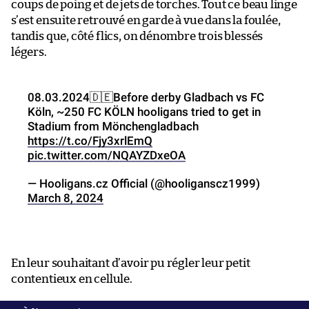
coups de poing et de jets de torches. Tout ce beau linge
s’est ensuite retrouvé en garde à vue dans la foulée,
tandis que, côté flics, on dénombre trois blessés
légers.
08.03.2024🇩🇪Before derby Gladbach vs FC
Köln, ~250 FC KÖLN hooligans tried to get in
Stadium from Mönchengladbach
https://t.co/Fjy3xrlEmQ
pic.twitter.com/NQAYZDxeOA
— Hooligans.cz Official (@hooliganscz1999)
March 8, 2024
En leur souhaitant d’avoir pu régler leur petit
contentieux en cellule.