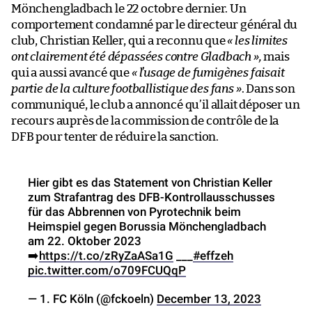
Mönchengladbach le 22 octobre dernier. Un
comportement condamné par le directeur général du
club, Christian Keller, qui a reconnu que
« les limites
ont clairement été dépassées contre Gladbach »,
mais
qui a aussi avancé que
« l’usage de fumigènes faisait
partie de la culture footballistique des fans »
. Dans son
communiqué, le club a annoncé qu’il allait déposer un
recours auprès de la commission de contrôle de la
DFB pour tenter de réduire la sanction.
Hier gibt es das Statement von Christian Keller
zum Strafantrag des DFB-Kontrollausschusses
für das Abbrennen von Pyrotechnik beim
Heimspiel gegen Borussia Mönchengladbach
am 22. Oktober 2023
➡️
https://t.co/zRyZaASa1G
___
#effzeh
pic.twitter.com/o709FCUQqP
— 1. FC Köln (@fckoeln)
December 13, 2023