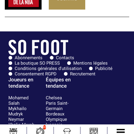
Abonnements
Contacts
La boutique SO PRESS
Mentions légales
Conditions générales d'utilisation
Publicité
Consentement RGPD
Recrutement
Joueurs en
Équipes en
tendance
tendance
Mohamed
Chelsea
Salah
Paris Saint-
Mykhailo
Germain
Mudryk
Bordeaux
Neymar
Olympique
Khalis Merah
lyonnais
10
Loïs Openda
FIFA