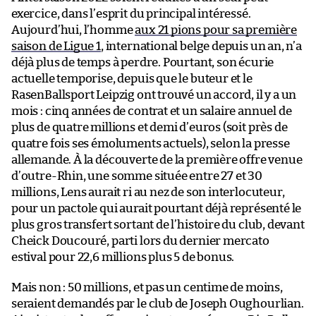
exercice, dans l’esprit du principal intéressé.
Aujourd’hui, l’homme
aux 21 pions pour sa première
saison de Ligue 1
, international belge depuis un an, n’a
déjà plus de temps à perdre. Pourtant, son écurie
actuelle temporise, depuis que le buteur et le
RasenBallsport Leipzig ont trouvé un accord, il y a un
mois : cinq années de contrat et un salaire annuel de
plus de quatre millions et demi d’euros (soit près de
quatre fois ses émoluments actuels), selon la presse
allemande. À la découverte de la première offre venue
d’outre-Rhin, une somme située entre 27 et 30
millions, Lens aurait ri au nez de son interlocuteur,
pour un pactole qui aurait pourtant déjà représenté le
plus gros transfert sortant de l’histoire du club, devant
Cheick Doucouré, parti lors du dernier mercato
estival pour 22,6 millions plus 5 de bonus.
Mais non : 50 millions, et pas un centime de moins,
seraient demandés par le club de Joseph Oughourlian.