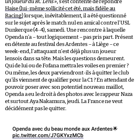
un joueur du RC Lens »
, s’est contenté de répondre
Haise (lui-même sollicité cet été, mais fidèle au
Racing)
lorsque, inévitablement, il a été questionné
sur le sujet après le match nul en amical contre l’USL
Dunkerque (4-4), samedi. Une rencontre à laquelle
Openda n’a – tout logiquement – pas pris part. Présent
en détente au festival des Ardentes – à Liège – ce
week-end, l’attaquant n’est déjà plus un joueur
lensois dans sa tête. Mais les questions demeurent.
Qui de lui ou de Fofana mettra les voiles en premier ?
Ou même, les deux parviendront-ils à quitter le club
qu’ils viennent de qualifier pour la C1 ? En attendant de
pouvoir poser avec son potentiel nouveau maillot,
Openda a eu le droit à des photos avec le rappeur Naza
et surtout Aya Nakamura, jeudi. La France ne veut
décidément pas le quitter.
Openda avec du beau monde aux Ardentes🌟
pic.twitter.com/J7GKYxzMCb