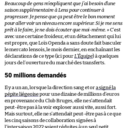
Beaucoup de gens m’expliquent que j’ai besoin d’une
saison supplémentaire à Lens pour continuer à
progresser. Je pense que ça peut être le bon moment
pour aller voir un niveau encore supérieur. Si je me sens
prêt à le faire, je ne dois écouter que moi-même. »
C’est
avec une certaine froideur, et un détachement qui lui
est propre, que Loïs Openda a sans doute fait basculer
le mercato lensois, le mois dernier, en enchaînant les
déclarations de ce type (ici pour
L’Équipe
) à quelques
jours de l’ouverture du marché des transferts.
50 millions demandés
Il y a un an, lorsque la direction sang et or
a signé la
pépite liégeoise
pour une dizaine de millions d’euros
en provenance du Club Bruges, elle ne s’attendait
peut-être pas à la voir exploser aussi vite, aussi fort.
Mais surtout, elle ne s’attendait peut-être pas à ce que
les cinq saisons de collaboration signées à
l’intersaison 2022 soient réduites à un seul petit