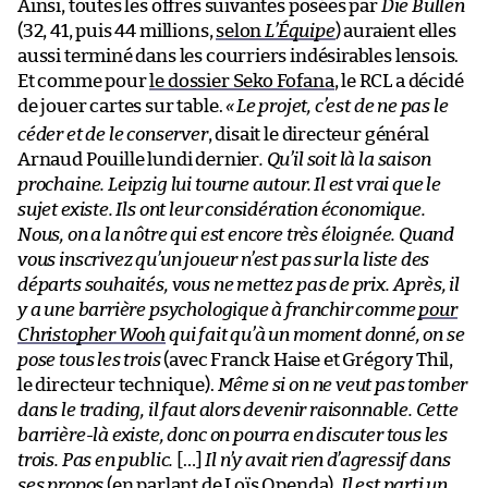
Ainsi, toutes les offres suivantes posées par
Die Bullen
(32, 41, puis 44 millions,
selon
L’Équipe
) auraient elles
aussi terminé dans les courriers indésirables lensois.
Et comme pour
le dossier Seko Fofana
, le RCL a décidé
de jouer cartes sur table.
«
Le projet, c’est de ne pas le
céder et de le conserver
, disait le directeur général
Arnaud Pouille lundi dernier
. Qu’il soit là la saison
prochaine. Leipzig lui tourne autour. Il est vrai que le
sujet existe. Ils ont leur considération économique.
Nous, on a la nôtre qui est encore très éloignée. Quand
vous inscrivez qu’un joueur n’est pas sur la liste des
départs souhaités, vous ne mettez pas de prix. Après, il
y a une barrière psychologique à franchir comme
pour
Christopher Wooh
qui fait qu’à un moment donné, on se
pose tous les trois
(avec Franck Haise et Grégory Thil,
le directeur technique).
Même si on ne veut pas tomber
dans le trading, il faut alors devenir raisonnable. Cette
barrière-là existe, donc on pourra en discuter tous les
trois. Pas en public.
[…]
Il n’y avait rien d’agressif dans
ses propos
(en parlant de Loïs Openda)
. Il est parti un