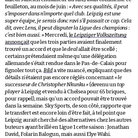
feuilleton, au mois de juin :
« Avec ses qualités, il peut
s’imposer dans n’importe quel club. Leipzig est une
super équipe, je serais donc ravi s’il passait ce cap. Cela
dit, avec Lens, il peut disputer la Ligue des champions :
c’est bien aussi. »
Mercredi,
le
Leipziger Volkszeitung
annonçait
que les trois parties avaient finalement
trouvé un accord et que le
deal
allait être scellé ;
certains prétendaient même qu’une délégation
allemande s’était rendue dans le Pas-de-Calais pour
fignoler tout ça.
Bild
a vite nuancé, expliquant que des
détails n’étaient pas encore réglés concernant
« le
successeur de Christopher Nkunku »
(devenu un
top
player
à Leipzig et vendu à Chelsea pour 65 briques,
pour rappel), mais qu’un accord pouvait être trouvé
dans la semaine. Sky Sports, de son côté, rapporte que
le transfert est encore loin d’être fait, à tel point que
Leipzig aurait cherché des alternatives chez les autres
buteurs ayant brillé en Ligue 1 cette saison : Jonathan
David, Folarin Balogun, mais aussi Elye Wahi.