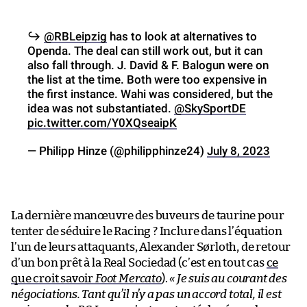
↪️
@RBLeipzig
has to look at alternatives to
Openda. The deal can still work out, but it can
also fall through. J. David & F. Balogun were on
the list at the time. Both were too expensive in
the first instance. Wahi was considered, but the
idea was not substantiated.
@SkySportDE
pic.twitter.com/Y0XQseaipK
— Philipp Hinze (@philipphinze24)
July 8, 2023
La dernière manœuvre des buveurs de taurine pour
tenter de séduire le Racing ? Inclure dans l’équation
l’un de leurs attaquants, Alexander Sørloth, de retour
d’un bon prêt à la Real Sociedad (c’est en tout cas
ce
que croit savoir
Foot Mercato
).
« Je suis au courant des
négociations. Tant qu’il n’y a pas un accord total, il est