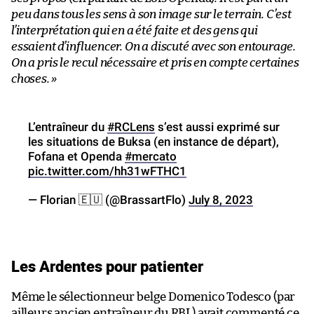
peu dans tous les sens à son image sur le terrain. C’est
l’interprétation qui en a été faite et des gens qui
essaient d’influencer. On a discuté avec son entourage.
On a pris le recul nécessaire et pris en compte certaines
choses.
»
L’entraîneur du
#RCLens
s’est aussi exprimé sur
les situations de Buksa (en instance de départ),
Fofana et Openda
#mercato
pic.twitter.com/hh31wFTHC1
— Florian 🇪🇺 (@BrassartFlo)
July 8, 2023
Les Ardentes pour patienter
Même le sélectionneur belge Domenico Todesco (par
ailleurs ancien entraîneur du RBL) avait commenté ce