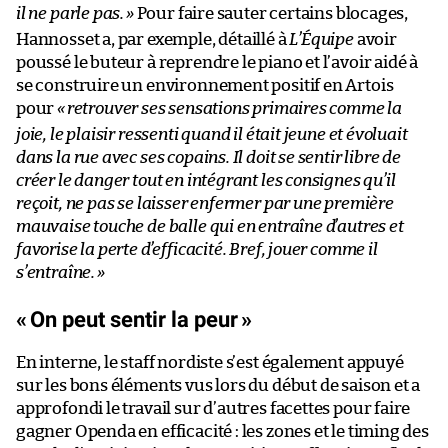
il ne parle pas.
»
Pour faire sauter certains blocages,
Hannosset a, par exemple, détaillé à
L’Équipe
avoir
poussé le buteur à reprendre le piano et l’avoir aidé à
se construire un environnement positif en Artois
pour
«
retrouver ses sensations primaires comme la
joie, le plaisir ressenti quand il était jeune et évoluait
dans la rue avec ses copains. Il doit se sentir libre de
créer le danger tout en intégrant les consignes qu’il
reçoit, ne pas se laisser enfermer par une première
mauvaise touche de balle qui en entraîne d’autres et
favorise la perte d’efficacité. Bref, jouer comme il
s’entraîne.
»
«
On peut sentir la peur
»
En interne, le staff nordiste s’est également appuyé
sur les bons éléments vus lors du début de saison et a
approfondi le travail sur d’autres facettes pour faire
gagner Openda en efficacité : les zones et le timing des