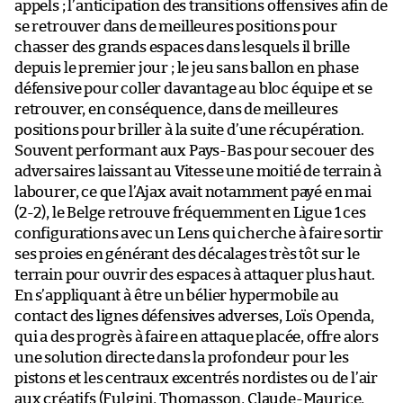
appels ; l’anticipation des transitions offensives afin de
se retrouver dans de meilleures positions pour
chasser des grands espaces dans lesquels il brille
depuis le premier jour ; le jeu sans ballon en phase
défensive pour coller davantage au bloc équipe et se
retrouver, en conséquence, dans de meilleures
positions pour briller à la suite d’une récupération.
Souvent performant aux Pays-Bas pour secouer des
adversaires laissant au Vitesse une moitié de terrain à
labourer, ce que l’Ajax avait notamment payé en mai
(2-2), le Belge retrouve fréquemment en Ligue 1 ces
configurations avec un Lens qui cherche à faire sortir
ses proies en générant des décalages très tôt sur le
terrain pour ouvrir des espaces à attaquer plus haut.
En s’appliquant à être un bélier hypermobile au
contact des lignes défensives adverses, Loïs Openda,
qui a des progrès à faire en attaque placée, offre alors
une solution directe dans la profondeur pour les
pistons et les centraux excentrés nordistes ou de l’air
aux créatifs (Fulgini, Thomasson, Claude-Maurice,