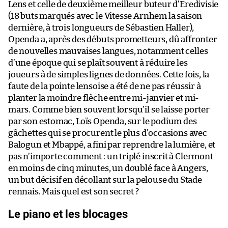
Lens et celle de deuxième meilleur buteur d’Eredivisie
(18 buts marqués avec le Vitesse Arnhem la saison
dernière, à trois longueurs de Sébastien Haller),
Openda a, après des débuts prometteurs, dû affronter
de nouvelles mauvaises langues, notamment celles
d’une époque qui se plaît souvent à réduire les
joueurs à de simples lignes de données. Cette fois, la
faute de la pointe lensoise a été de ne pas réussir à
planter la moindre flèche entre mi-janvier et mi-
mars. Comme bien souvent lorsqu’il se laisse porter
par son estomac, Loïs Openda, sur le podium des
gâchettes qui se procurent le plus d’occasions avec
Balogun et Mbappé, a fini par reprendre la lumière, et
pas n’importe comment : un triplé inscrit à Clermont
en moins de cinq minutes, un doublé face à Angers,
un but décisif en décollant sur la pelouse du Stade
rennais. Mais quel est son secret ?
Le piano et les blocages