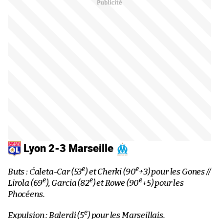
Lyon 2-3 Marseille
e
e
Buts : Ćaleta-Car (53
) et Cherki (90
+3) pour les Gones //
e
e
e
Lirola (69
), Garcia (82
) et Rowe (90
+5) pour les
Phocéens.
e
Expulsion : Balerdi (5
) pour les Marseillais.