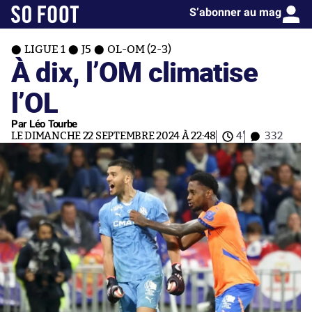
S’abonner au mag
LIGUE 1
J5
OL-OM (2-3)
À dix, l’OM climatise
l’OL
Par Léo Tourbe
LE DIMANCHE 22 SEPTEMBRE 2024 À 22:48
4'
332