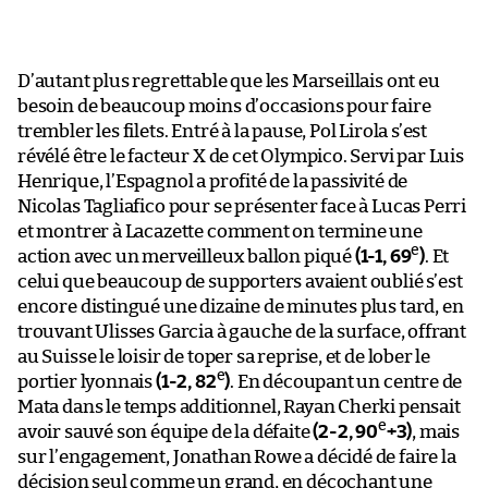
D’autant plus regrettable que les Marseillais ont eu
besoin de beaucoup moins d’occasions pour faire
trembler les filets. Entré à la pause, Pol Lirola s’est
révélé être le facteur X de cet Olympico. Servi par Luis
Henrique, l’Espagnol a profité de la passivité de
Nicolas Tagliafico pour se présenter face à Lucas Perri
et montrer à Lacazette comment on termine une
e
action avec un merveilleux ballon piqué
(1-1, 69
)
. Et
celui que beaucoup de supporters avaient oublié s’est
encore distingué une dizaine de minutes plus tard, en
trouvant Ulisses Garcia à gauche de la surface, offrant
au Suisse le loisir de toper sa reprise, et de lober le
e
portier lyonnais
(1-2, 82
)
. En découpant un centre de
Mata dans le temps additionnel, Rayan Cherki pensait
e
avoir sauvé son équipe de la défaite
(2-2, 90
+3)
, mais
sur l’engagement, Jonathan Rowe a décidé de faire la
décision seul comme un grand, en décochant une