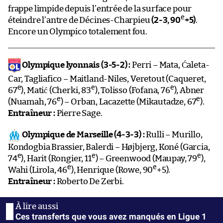
frappe limpide depuis l’entrée de la surface pour
e
éteindre l’antre de Décines-Charpieu
(2-3, 90
+5)
.
Encore un Olympico totalement fou.
Olympique lyonnais (3-5-2) :
Perri – Mata, Ćaleta-
Car, Tagliafico – Maitland-Niles, Veretout (Caqueret,
e
e
e
67
), Matić (Cherki, 83
), Tolisso (Fofana, 76
), Abner
e
e
(Nuamah, 76
) – Orban, Lacazette (Mikautadze, 67
).
Entraîneur :
Pierre Sage.
Olympique de Marseille (4-3-3) :
Rulli – Murillo,
Kondogbia Brassier, Balerdi – Højbjerg, Koné (Garcia,
e
e
e
74
), Harit (Rongier, 11
) – Greenwood (Maupay, 79
),
e
e
Wahi (Lirola, 46
), Henrique (Rowe, 90
+5).
Entraîneur :
Roberto De Zerbi.
Ces transferts que vous avez manqués en Ligue 1