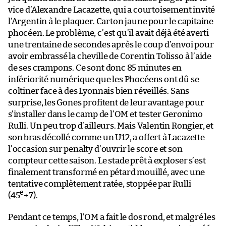
vice d’Alexandre Lacazette, qui a courtoisement invité
l’Argentin à le plaquer. Carton jaune pour le capitaine
phocéen. Le problème, c’est qu’il avait déjà été averti
une trentaine de secondes après le coup d’envoi pour
avoir embrassé la cheville de Corentin Tolisso à l’aide
de ses crampons. Ce sont donc 85 minutes en
infériorité numérique que les Phocéens ont dû se
coltiner face à des Lyonnais bien réveillés. Sans
surprise, les Gones profitent de leur avantage pour
s’installer dans le camp de l’OM et tester Geronimo
Rulli. Un peu trop d’ailleurs. Mais Valentin Rongier, et
son bras décollé comme un U12, a offert à Lacazette
l’occasion sur penalty d’ouvrir le score et son
compteur cette saison. Le stade prêt à exploser s’est
finalement transformé en pétard mouillé, avec une
tentative complètement ratée, stoppée par Rulli
e
(45
+7).
Pendant ce temps, l’OM a fait le dos rond, et malgré les