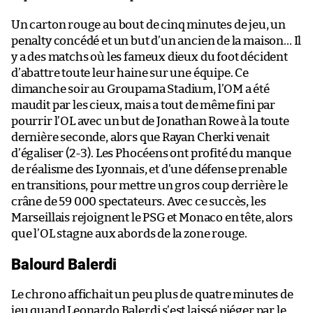
Un carton rouge au bout de cinq minutes de jeu, un
penalty concédé et un but d’un ancien de la maison… Il
y a des matchs où les fameux dieux du foot décident
d’abattre toute leur haine sur une équipe. Ce
dimanche soir au Groupama Stadium, l’OM a été
maudit par les cieux, mais a tout de même fini par
pourrir l’OL avec un but de Jonathan Rowe à la toute
dernière seconde, alors que Rayan Cherki venait
d’égaliser (2-3). Les Phocéens ont profité du manque
de réalisme des Lyonnais, et d’une défense prenable
en transitions, pour mettre un gros coup derrière le
crâne de 59 000 spectateurs. Avec ce succès, les
Marseillais rejoignent le PSG et Monaco en tête, alors
que l’OL stagne aux abords de la zone rouge.
Balourd Balerdi
Le chrono affichait un peu plus de quatre minutes de
jeu quand Leonardo Balerdi s’est laissé piéger par le