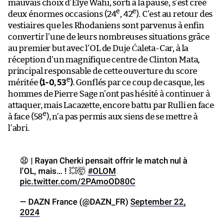
mauvais choix d’Elye Wahi, sorti à la pause, s’est créé
e
e
deux énormes occasions (24
, 42
). C’est au retour des
vestiaires que les Rhodaniens sont parvenus à enfin
convertir l’une de leurs nombreuses situations grâce
au premier but avec l’OL de Duje Ćaleta-Car, à la
réception d’un magnifique centre de Clinton Mata,
principal responsable de cette ouverture du score
e
méritée
(1-0, 53
)
. Gonflés par ce coup de casque, les
hommes de Pierre Sage n’ont pas hésité à continuer à
attaquer, mais Lacazette, encore battu par Rulli en face
e
à face (58
), n’a pas permis aux siens de se mettre à
l’abri.
😧 | Rayan Cherki pensait offrir le match nul à
l’OL, mais… ! 💥🤯
#OLOM
pic.twitter.com/2PAmoOD80C
— DAZN France (@DAZN_FR)
September 22,
2024