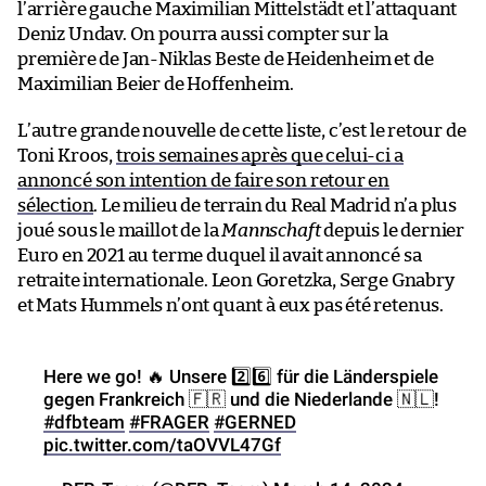
l’arrière gauche Maximilian Mittelstädt et l’attaquant
Deniz Undav. On pourra aussi compter sur la
première de Jan-Niklas Beste de Heidenheim et de
Maximilian Beier de Hoffenheim.
L’autre grande nouvelle de cette liste, c’est le retour de
Toni Kroos,
trois semaines après que celui-ci a
annoncé son intention de faire son retour en
sélection
. Le milieu de terrain du Real Madrid n’a plus
joué sous le maillot de la
Mannschaft
depuis le dernier
Euro en 2021 au terme duquel il avait annoncé sa
retraite internationale. Leon Goretzka, Serge Gnabry
et Mats Hummels n’ont quant à eux pas été retenus.
Here we go! 🔥 Unsere 2️⃣6️⃣ für die Länderspiele
gegen Frankreich 🇫🇷 und die Niederlande 🇳🇱!
#dfbteam
#FRAGER
#GERNED
pic.twitter.com/taOVVL47Gf