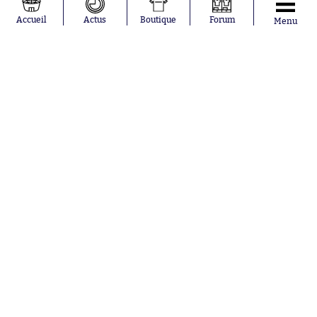
Loïs Openda
FIFA
Moussa
Real Madrid
Accueil
Actus
Boutique
Forum
Menu
Niakhaté
RC Strasbourg
Nicolás
AC Milan
Tagliafico
France
Pavel Šulc
RC Lens
Josh Maja
Gauthier Hein