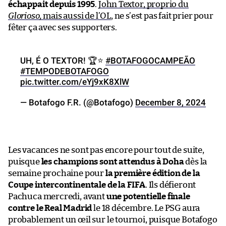
échappait depuis 1995
.
John Textor, proprio du
Glorioso,
mais aussi de l’OL
, ne s’est pas fait prier pour
fêter ça avec ses supporters.
UH, É O TEXTOR! 🏆⭐️
#BOTAFOGOCAMPEÃO
#TEMPODEBOTAFOGO
pic.twitter.com/eYj9xK8XlW
— Botafogo F.R. (@Botafogo)
December 8, 2024
Les vacances ne sont pas encore pour tout de suite,
puisque
les champions sont attendus à Doha
dès la
semaine prochaine pour
la première édition de la
Coupe intercontinentale de la FIFA
. Ils défieront
Pachuca mercredi, avant
une potentielle finale
contre le Real Madrid
le 18 décembre. Le PSG aura
probablement un œil sur le tournoi, puisque Botafogo