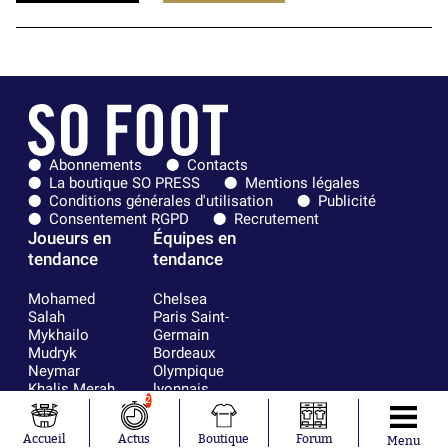
Abonnements
Contacts
La boutique SO PRESS
Mentions légales
Conditions générales d'utilisation
Publicité
Consentement RGPD
Recrutement
Joueurs en
Équipes en
tendance
tendance
Mohamed
Chelsea
Salah
Paris Saint-
Mykhailo
Germain
Mudryk
Bordeaux
Neymar
Olympique
Khalis Merah
lyonnais
2
Loïs Openda
FIFA
Moussa
Real Madrid
Accueil
Actus
Boutique
Forum
Niakhaté
RC Strasbourg
Menu