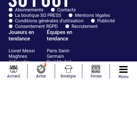
Abonnements
Contacts
La boutique SO PRESS
Mentions légales
Conditions générales d'utilisation
Publicité
Consentement RGPD
Recrutement
Joueurs en
Équipes en
tendance
tendance
Lionel Messi
Paris Saint-
Maghnes
Germain
Akliouche
Real Madrid
7
Mohamed
Olympique de
Salah
Marseille
Accueil
Actus
Boutique
Forum
Menu
Neymar
FIFA
Julián Álvarez
FC Barcelone
Ferrán Torres
Argentine
Kilian Corredor
Olympique
Franco
lyonnais
Mastantuono
AS Monaco
Orel Mangala
RC Strasbourg
Rio Mavuba
Trabzonspor