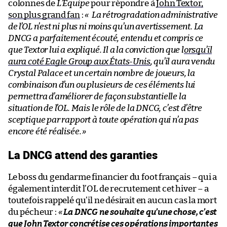
colonnes de
L’Équipe
pour répondre à
John Textor,
son plus grand fan
:
« La rétrogradation administrative
de l’OL n’est ni plus ni moins qu’un avertissement. La
DNCG a parfaitement écouté, entendu et compris ce
que Textor lui a expliqué. Il a la conviction que l
orsqu’il
aura coté Eagle Group aux États-Unis
, qu’il aura vendu
Crystal Palace et un certain nombre de joueurs, la
combinaison d’un ou plusieurs de ces éléments lui
permettra d’améliorer de façon substantielle la
situation de l’OL. Mais le rôle de la DNCG, c’est d’être
sceptique par rapport à toute opération qui n’a pas
encore été réalisée.
»
La DNCG attend des garanties
Le boss du gendarme financier du foot français – qui a
également interdit l’OL de recrutement cet hiver – a
toutefois rappelé qu’il ne désirait en aucun cas la mort
du pécheur :
«
La DNCG ne souhaite qu’une chose, c’est
que John Textor concrétise ces opérations importantes