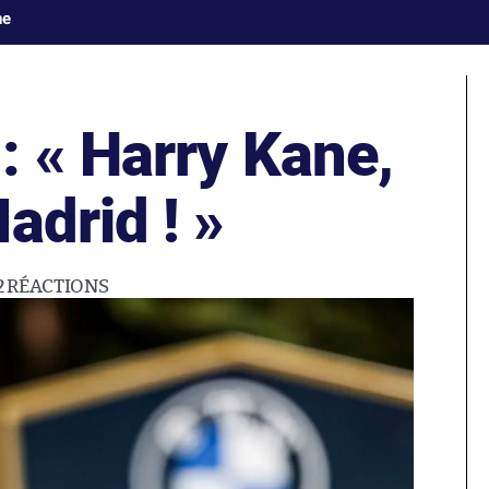
ne
: « Harry Kane,
adrid ! »
2
RÉACTIONS