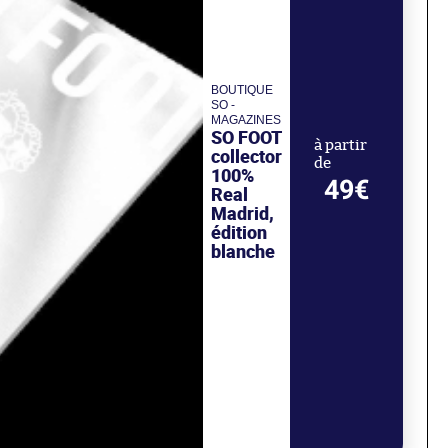
BOUTIQUE
SO -
MAGAZINES
SO FOOT
à partir
collector
de
100%
49€
Real
Madrid,
édition
blanche