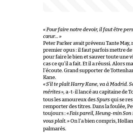
« Pour faire notre devoir, il faut être pe
cœur… »
Peter Parker avait prévenu Tante May, m
premier opus : il faut parfois mettre de
pour faire le bien et sauver toute une v
cas ce qu’il a fait. Et il a réussi. Alo
l’écoute. Grand supporter de Tottenham
Kane.
«
S’il te plaît Harry Kane, va à Madrid. 
mérites
»,
a-t-il lancé au capitaine de
tous les amoureux des
Spurs
qui se re
remporter des titres. Dans la foulée, P
toujours :
«
Fais pareil, Heung-min Son 
vous plaît.
»
On l’a bien compris, Holland
palmarès.