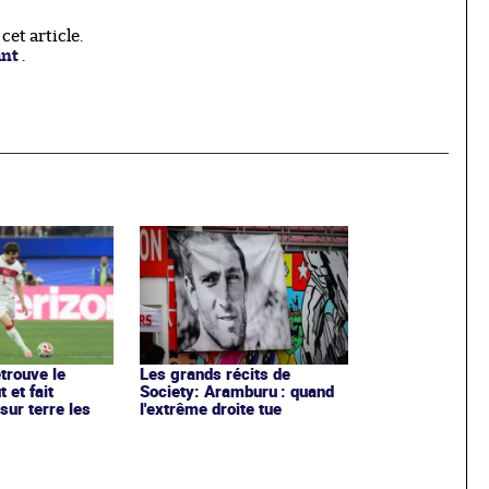
et article.
ant
.
trouve le
Les grands récits de
 et fait
Society: Aramburu : quand
sur terre les
l'extrême droite tue