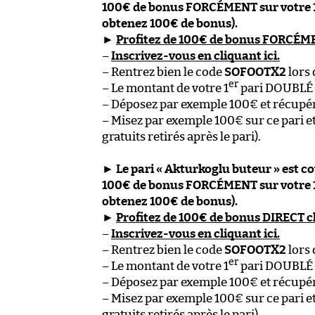
100€ de bonus FORCÉMENT sur votre 
obtenez 100€ de bonus).
►
Profitez de 100€ de bonus FORCÉ
–
Inscrivez-vous en cliquant ici.
– Rentrez bien le code
SOFOOTX2
lors 
er
– Le montant de votre 1
pari DOUBLÉ 
– Déposez par exemple 100€ et récupé
– Misez par exemple 100€ sur ce pari e
gratuits retirés après le pari).
►
Le pari « Akturkoglu buteur » est co
100€ de bonus FORCÉMENT sur votre 
obtenez 100€ de bonus).
►
Profitez de 100€ de bonus DIRECT 
–
Inscrivez-vous en cliquant ici.
– Rentrez bien le code
SOFOOTX2
lors 
er
– Le montant de votre 1
pari DOUBLÉ 
– Déposez par exemple 100€ et récupé
– Misez par exemple 100€ sur ce pari e
gratuits retirés après le pari).