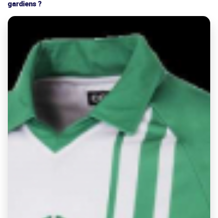
gardiens ?