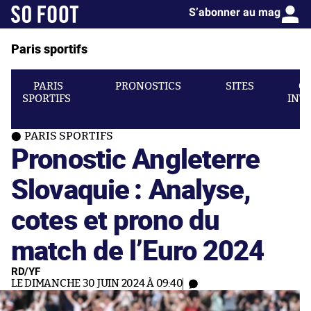
S’abonner au mag
Paris sportifs
PARIS
PRONOSTICS
SITES
C
SPORTIFS
INT
PARIS SPORTIFS
Pronostic Angleterre
Slovaquie : Analyse,
cotes et prono du
match de l’Euro 2024
RD/YF
LE DIMANCHE 30 JUIN 2024 À 09:40