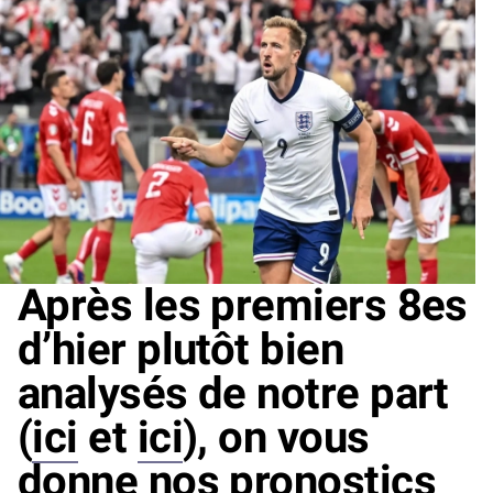
Après les premiers 8es
d’hier plutôt bien
analysés de notre part
(
ici
et
ici
), on vous
donne nos pronostics