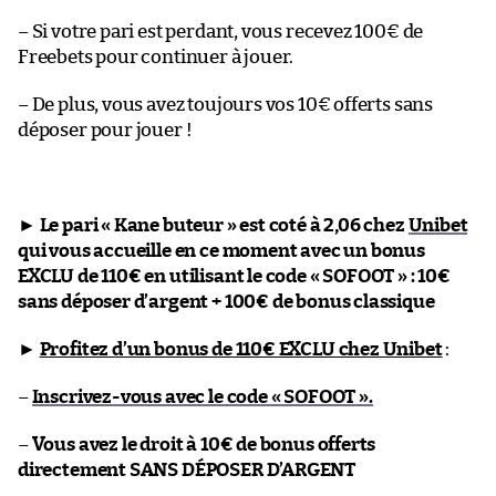
– Si votre pari est perdant, vous recevez 100€ de
Freebets pour continuer à jouer.
– De plus, vous avez toujours vos 10€ offerts sans
déposer pour jouer !
►
Le pari « Kane buteur » est coté à 2,06 chez
Unibet
qui vous accueille en ce moment avec un bonus
EXCLU de 110€ en utilisant le code « SOFOOT » : 10€
sans déposer d’argent + 100€ de bonus classique
►
Profitez d’un bonus de 110€ EXCLU chez Unibet
:
–
Inscrivez-vous avec le code « SOFOOT ».
–
Vous avez le droit à 10€ de bonus offerts
directement SANS DÉPOSER D’ARGENT