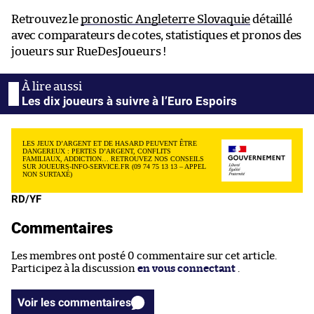
Retrouvez le
pronostic Angleterre Slovaquie
détaillé
avec comparateurs de cotes, statistiques et pronos des
joueurs sur RueDesJoueurs !
Les dix joueurs à suivre à l’Euro Espoirs
LES JEUX D’ARGENT ET DE HASARD PEUVENT ÊTRE
DANGEREUX : PERTES D’ARGENT, CONFLITS
FAMILIAUX, ADDICTION… RETROUVEZ NOS CONSEILS
SUR JOUEURS-INFO-SERVICE.FR (09 74 75 13 13 – APPEL
NON SURTAXÉ)
RD/YF
Commentaires
Les membres ont posté 0 commentaire sur cet article.
Participez à la discussion
en vous connectant
.
Voir les commentaires