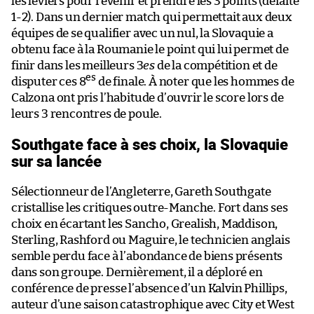
les leviers pour revenir et prendre les 3 points (défaite
1-2). Dans un dernier match qui permettait aux deux
équipes de se qualifier avec un nul, la Slovaquie a
obtenu face à la Roumanie le point qui lui permet de
finir dans les meilleurs 3
es
de la compétition et de
es
disputer ces 8
de finale. À noter que les hommes de
Calzona ont pris l’habitude d’ouvrir le score lors de
leurs 3 rencontres de poule.
Southgate face à ses choix, la Slovaquie
sur sa lancée
Sélectionneur de l’Angleterre, Gareth Southgate
cristallise les critiques outre-Manche. Fort dans ses
choix en écartant les Sancho, Grealish, Maddison,
Sterling, Rashford ou Maguire, le technicien anglais
semble perdu face à l’abondance de biens présents
dans son groupe. Dernièrement, il a déploré en
conférence de presse l’absence d’un Kalvin Phillips,
auteur d’une saison catastrophique avec City et West