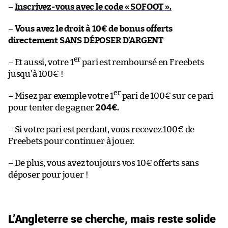
–
Inscrivez-vous avec le code « SOFOOT ».
–
Vous avez le droit à 10€ de bonus offerts
directement SANS DÉPOSER D’ARGENT
er
– Et aussi, votre 1
pari est remboursé en Freebets
jusqu’à 100€ !
er
– Misez par exemple votre 1
pari de 100€ sur ce pari
pour tenter de gagner
204€.
– Si votre pari est perdant, vous recevez 100€ de
Freebets pour continuer à jouer.
– De plus, vous avez toujours vos 10€ offerts sans
déposer pour jouer !
L’Angleterre se cherche, mais reste solide