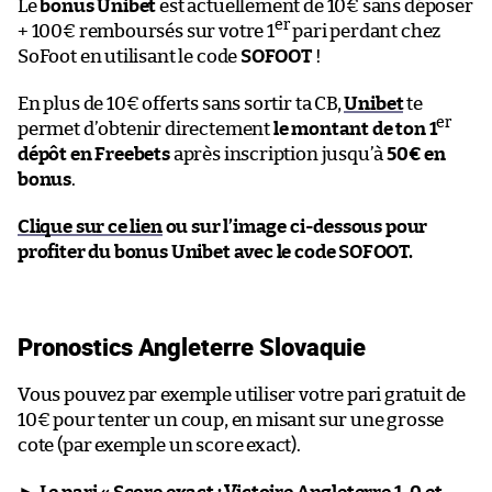
Le
bonus Unibet
est actuellement de 10€ sans déposer
er
+ 100€ remboursés sur votre 1
pari perdant chez
SoFoot en utilisant le code
SOFOOT
!
En plus de 10€ offerts sans sortir ta CB,
Unibet
te
er
permet d’obtenir directement
le montant de ton 1
dépôt en Freebets
après inscription jusqu’à
50€ en
bonus
.
Clique sur ce lien
ou sur l’image ci-dessous pour
profiter du bonus Unibet avec le code SOFOOT.
Pronostics Angleterre Slovaquie
Vous pouvez par exemple utiliser votre pari gratuit de
10€ pour tenter un coup, en misant sur une grosse
cote (par exemple un score exact).