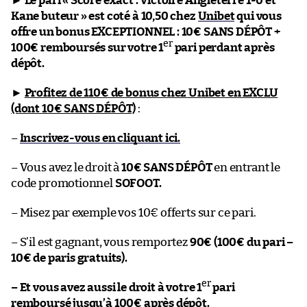
►
Le pari « Score exact : Victoire Angleterre 1-0 et
Kane buteur » est coté à 10,50
chez
Unibet
qui vous
offre un bonus EXCEPTIONNEL : 10€ SANS DÉPÔT +
er
100€ remboursés sur votre 1
pari perdant après
dépôt.
►
Profitez de 110€ de bonus chez Unibet en EXCLU
(dont 10€ SANS DÉPÔT)
:
–
Inscrivez-vous en cliquant ici.
– Vous avez le droit à
10€ SANS DÉPÔT
en entrant le
code promotionnel
SOFOOT.
– Misez par exemple vos 10€ offerts sur ce pari.
– S’il est gagnant, vous remportez
90€ (100€ du pari –
10€ de paris gratuits).
er
– Et vous avez aussi le droit à votre 1
pari
remboursé jusqu’à 100€ après dépôt.