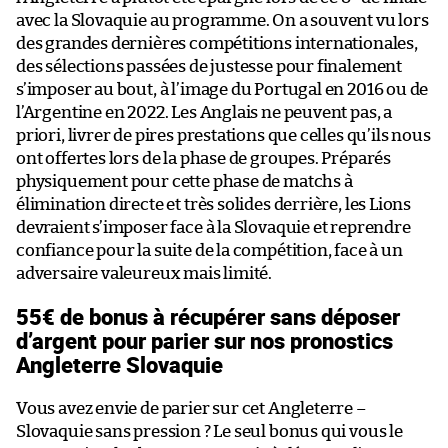
avec la Slovaquie au programme. On a souvent vu lors
des grandes dernières compétitions internationales,
des sélections passées de justesse pour finalement
s’imposer au bout, à l’image du Portugal en 2016 ou de
l’Argentine en 2022. Les Anglais ne peuvent pas, a
priori, livrer de pires prestations que celles qu’ils nous
ont offertes lors de la phase de groupes. Préparés
physiquement pour cette phase de matchs à
élimination directe et très solides derrière, les Lions
devraient s’imposer face à la Slovaquie et reprendre
confiance pour la suite de la compétition, face à un
adversaire valeureux mais limité.
55€ de bonus à récupérer sans déposer
d’argent pour parier sur nos pronostics
Angleterre Slovaquie
Vous avez envie de parier sur cet Angleterre –
Slovaquie sans pression ? Le seul bonus qui vous le