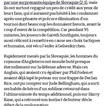
par une surprenante équipe de Slovaquie (2-1)
, mais
ils ont surtout regagné un peu de crédit aux yeux de
leurs fans, qui n’auraient pas hésité à les condamner
après une gênante et précoce élimination d’un
tournoi dont beaucoup les donnaient favoris, avant le
coup d’envoi de la compétition. Car pendant 95
minutes, les joueurs de Gareth Southgate, toujours
aussi réticent à remettre en cause ses choix tactiques
et humains, ont vécu l’enfer à Gelsenkirchen.
Rapidement menés par la Slovaquie, les hommes du
royaume d’Angleterre ont ensuite buté presque
éternellement sur la défense adverse. Mais ces
Anglais, qui avaient cru égaliser par Phil Foden et
avaient déjà tapé le poteau sur une frappe de Declan
Rice, ont pu compter sur Jude Bellingham, qui a sorti
ses habits de héros d’un sublime retourné dans
l’ultime minute du temps additionnel, puis sur Harry
Kane, qui a retrouvé son instinct de buteur dès le
début de la prolongation.