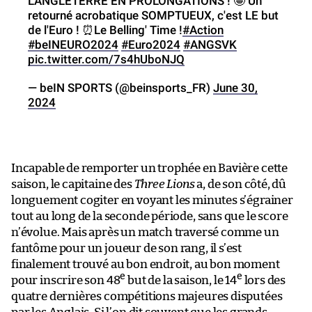
L'ANGLETERRE EN PROLONGATIONS ! 🤩 Un
retourné acrobatique SOMPTUEUX, c'est LE but
de l'Euro ! ⏰Le Belling' Time !
#Action
#beINEURO2024
#Euro2024
#ANGSVK
pic.twitter.com/7s4hUboNJQ
— beIN SPORTS (@beinsports_FR)
June 30,
2024
Incapable de remporter un trophée en Bavière cette
saison, le capitaine des
Three Lions
a, de son côté, dû
longuement cogiter en voyant les minutes s’égrainer
tout au long de la seconde période, sans que le score
n’évolue. Mais après un match traversé comme un
fantôme pour un joueur de son rang, il s’est
finalement trouvé au bon endroit, au bon moment
e
e
pour inscrire son 48
but de la saison, le 14
lors des
quatre dernières compétitions majeures disputées