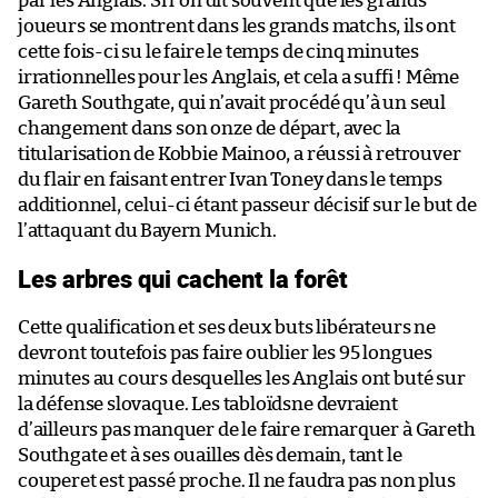
par les Anglais. Si l’on dit souvent que les grands
joueurs se montrent dans les grands matchs, ils ont
cette fois-ci su le faire le temps de cinq minutes
irrationnelles pour les Anglais, et cela a suffi ! Même
Gareth Southgate, qui n’avait procédé qu’à un seul
changement dans son onze de départ, avec la
titularisation de Kobbie Mainoo, a réussi à retrouver
du flair en faisant entrer Ivan Toney dans le temps
additionnel, celui-ci étant passeur décisif sur le but de
l’attaquant du Bayern Munich.
Les arbres qui cachent la forêt
Cette qualification et ses deux buts libérateurs ne
devront toutefois pas faire oublier les 95 longues
minutes au cours desquelles les Anglais ont buté sur
la défense slovaque. Les tabloïdsne devraient
d’ailleurs pas manquer de le faire remarquer à Gareth
Southgate et à ses ouailles dès demain, tant le
couperet est passé proche. Il ne faudra pas non plus