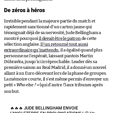
De zéros à héros
Invisible pendant la majeure partie du match et
rapidement sanctionné d’un carton jaune qui
témoignait déjà de sa nervosité, Jude Bellingham a
montré pourquoi
il devait être le patron
de cette
sélection anglaise.
D’un retourné tout aussi
extraordinaire qu’inattendu
, il a égalisé quand plus
personne ne l’espérait, laissant pantois Martin
Dúbravka, jusqu’ici irréprochable. Leader dès sa
première saison au Real Madrid, il a donné un nouvel
allant à un Euro décevant lors de la phase de groupes.
La mémoire courte, il s’est même permis d’envoyer un
petit «
Who else ?
» (qui d’autre ?) aux tribunes après
son but.
🔥🔥🔥 JUDE BELLINGHAM ENVOIE