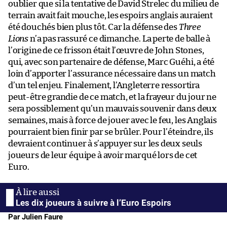
oublier que si la tentative de David Strelec du milieu de
terrain avait fait mouche, les espoirs anglais auraient
été douchés bien plus tôt. Car la défense des
Three
Lions
n’a pas rassuré ce dimanche. La perte de balle à
l’origine de ce frisson était l’œuvre de John Stones,
qui, avec son partenaire de défense, Marc Guéhi, a été
loin d’apporter l’assurance nécessaire dans un match
d’un tel enjeu. Finalement, l’Angleterre ressortira
peut-être grandie de ce match, et la frayeur du jour ne
sera possiblement qu’un mauvais souvenir dans deux
semaines, mais à force de jouer avec le feu, les Anglais
pourraient bien finir par se brûler. Pour l’éteindre, ils
devraient continuer à s’appuyer sur les deux seuls
joueurs de leur équipe à avoir marqué lors de cet
Euro.
Les dix joueurs à suivre à l’Euro Espoirs
Par Julien Faure