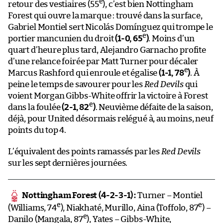
e
retour des vestiaires (55
), c’est bien Nottingham
Forest qui ouvre la marque : trouvé dans la surface,
Gabriel Montiel sert Nicolás Domínguez qui trompe le
e
portier mancunien du droit
(1-0, 65
)
. Moins d’un
quart d’heure plus tard, Alejandro Garnacho profite
d’une relance foirée par Matt Turner pour décaler
e
Marcus Rashford qui enroule et égalise
(1-1, 78
)
. À
peine le temps de savourer pour les
Red Devils
qui
voient Morgan Gibbs-White offrir la victoire à Forest
e
dans la foulée
(2-1, 82
)
. Neuvième défaite de la saison,
déjà, pour United désormais relégué à, au moins, neuf
points du top 4.
L’équivalent des points ramassés par les
Red Devils
sur les sept dernières journées.
Nottingham Forest (4-2-3-1) :
Turner – Montiel
e
e
(Williams, 74
), Niakhaté, Murillo, Aina (Toffolo, 87
) –
e
Danilo (Mangala, 87
), Yates – Gibbs-White,