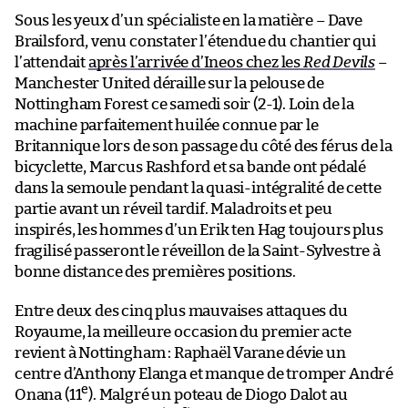
Sous les yeux d’un spécialiste en la matière – Dave
Brailsford, venu constater l’étendue du chantier qui
l’attendait
après l’arrivée d’Ineos chez les
Red Devils
–
Manchester United déraille sur la pelouse de
Nottingham Forest ce samedi soir (2-1). Loin de la
machine parfaitement huilée connue par le
Britannique lors de son passage du côté des férus de la
bicyclette, Marcus Rashford et sa bande ont pédalé
dans la semoule pendant la quasi-intégralité de cette
partie avant un réveil tardif. Maladroits et peu
inspirés, les hommes d’un Erik ten Hag toujours plus
fragilisé passeront le réveillon de la Saint-Sylvestre à
bonne distance des premières positions.
Entre deux des cinq plus mauvaises attaques du
Royaume, la meilleure occasion du premier acte
revient à Nottingham : Raphaël Varane dévie un
centre d’Anthony Elanga et manque de tromper André
e
Onana (11
). Malgré un poteau de Diogo Dalot au