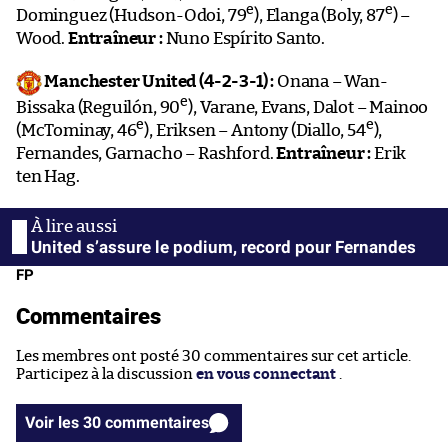
e
e
Dominguez (Hudson-Odoi, 79
), Elanga (Boly, 87
) –
Wood.
Entraîneur :
Nuno Espírito Santo.
Manchester United (4-2-3-1) :
Onana – Wan-
e
Bissaka (Reguilón, 90
), Varane, Evans, Dalot – Mainoo
e
e
(McTominay, 46
), Eriksen – Antony (Diallo, 54
),
Fernandes, Garnacho – Rashford.
Entraîneur :
Erik
ten Hag.
United s’assure le podium, record pour Fernandes
FP
Commentaires
Les membres ont posté 30 commentaires sur cet article.
Participez à la discussion
en vous connectant
.
Voir les 30 commentaires