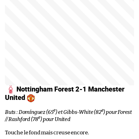
Nottingham Forest 2-1 Manchester
United
e
e
Buts : Domínguez (65
) et Gibbs-White (82
) pour Forest
e
// Rashford (78
) pour United
Touche le fond mais creuse encore.