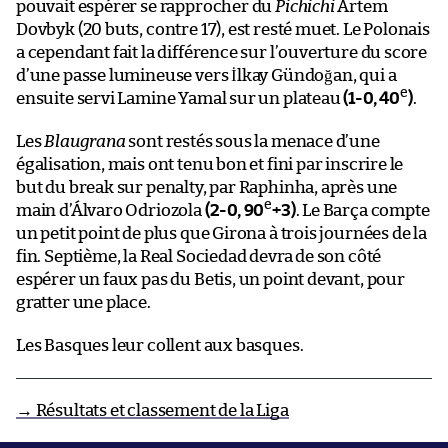
pouvait espérer se rapprocher du
Pichichi
Artem
Dovbyk (20 buts, contre 17), est resté muet. Le Polonais
a cependant fait la différence sur l’ouverture du score
d’une passe lumineuse vers İlkay Gündoğan, qui a
e
ensuite servi Lamine Yamal sur un plateau
(1-0, 40
)
.
Les
Blaugrana
sont restés sous la menace d’une
égalisation, mais ont tenu bon et fini par inscrire le
but du break sur penalty, par Raphinha, après une
e
main d’Álvaro Odriozola
(2-0, 90
+3)
. Le Barça compte
un petit point de plus que Girona à trois journées de la
fin. Septième, la Real Sociedad devra de son côté
espérer un faux pas du Betis, un point devant, pour
gratter une place.
Les Basques leur collent aux basques.
→ Résultats et classement de la Liga