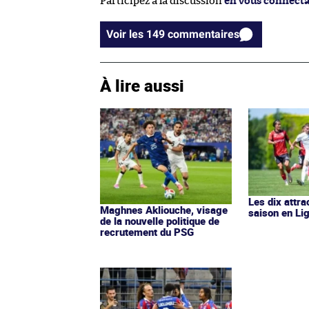
Participez à la discussion
en vous connect
Voir les 149 commentaires
À lire aussi
Les dix attra
Maghnes Akliouche, visage
saison en Li
de la nouvelle politique de
recrutement du PSG