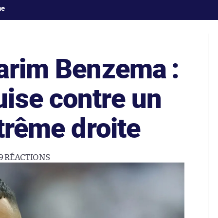
ne
Karim Benzema :
ise contre un
xtrême droite
9
RÉACTIONS