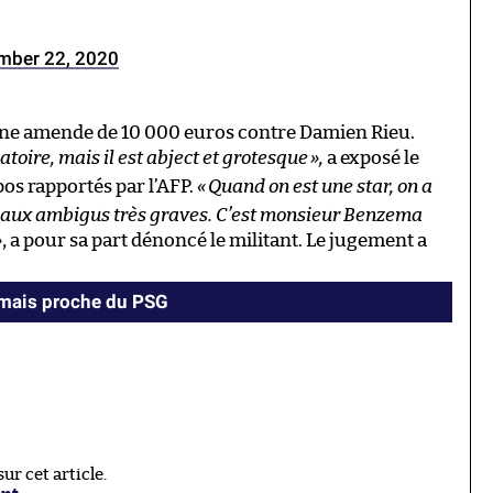
mber 22, 2020
 une amende de 10 000 euros contre Damien Rieu.
oire, mais il est abject et grotesque
»,
a exposé le
pos rapportés par l’AFP.
«
Quand on est une star, on a
ignaux ambigus très graves. C’est monsieur Benzema
»
, a pour sa part dénoncé le militant. Le jugement a
amais proche du PSG
r cet article.