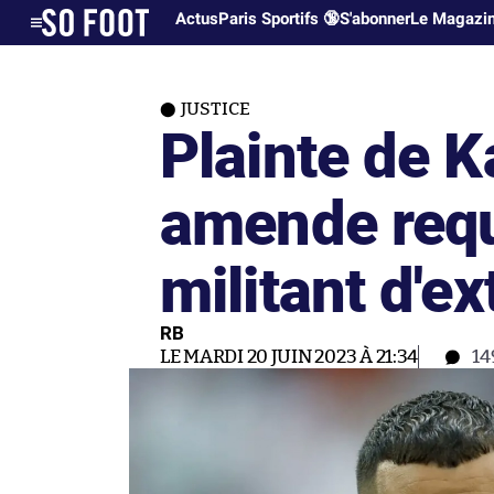
Actus
Paris Sportifs 🔞
S'abonner
Le Magazi
JUSTICE
Plainte de 
amende requ
militant d'e
RB
LE MARDI 20 JUIN 2023 À 21:34
14