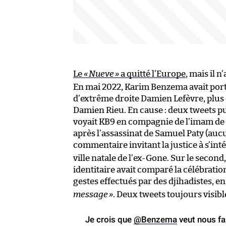
Le
«
Nueve
»
a quitté l’Europe
, mais il n
En mai 2022, Karim Benzema avait porté
d’extrême droite Damien Lefèvre, plus
Damien Rieu. En cause : deux tweets pu
voyait KB9 en compagnie de l’imam de 
après l’assassinat de Samuel Paty (auc
commentaire invitant la justice à s’int
ville natale de l’ex-Gone. Sur le seco
identitaire avait comparé la célébration
gestes effectués par des djihadistes, e
message
»
. Deux tweets toujours visible
Je crois que
@Benzema
veut nous fa