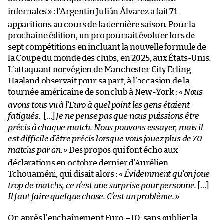
infernales
» : l’Argentin Julián Álvarez a fait 71
apparitions au cours de la dernière saison. Pour la
prochaine édition, un pro pourrait évoluer lors de
sept compétitions en incluant la nouvelle formule de
la Coupe du monde des clubs, en 2025, aux États-Unis
.
L’attaquant norvégien de Manchester City Erling
Haaland observait pour sa part, à l’occasion de la
tournée américaine de son club à New-York :
«
Nous
avons tous vu à l’Euro à quel point les gens étaient
fatigués.
[…]
Je ne pense pas que nous puissions être
précis à chaque match. Nous pouvons essayer, mais il
est difficile d’être précis lorsque vous jouez plus de 70
matchs par an.
»
Des propos qui font écho aux
déclarations en octobre dernier d’Aurélien
Tchouaméni, qui disait alors :
«
Évidemment qu’on joue
trop de matchs, ce n’est une surprise pour personne.
[…]
Il faut faire quelque chose. C’est un problème.
»
Or, après l’enchaînement Euro – JO, sans oublier la