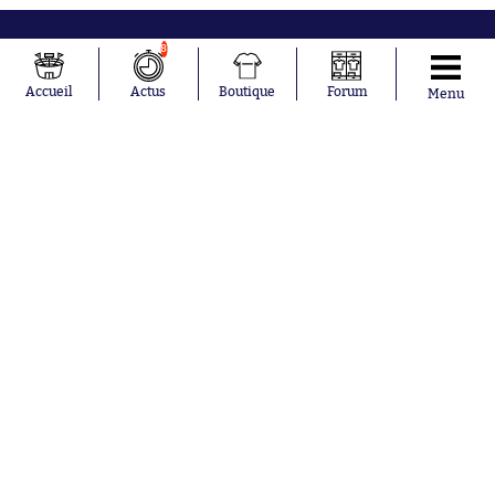
8
Accueil
Actus
Boutique
Forum
Menu
Abonnements
Contacts
La boutique SO PRESS
Mentions légales
Conditions générales d'utilisation
Publicité
Consentement RGPD
Recrutement
Joueurs en
Équipes en
tendance
tendance
Lionel Messi
Paris Saint-
Maghnes
Germain
Akliouche
Real Madrid
Mohamed
Olympique de
Salah
Marseille
Neymar
FIFA
Julián Álvarez
FC Barcelone
Ferrán Torres
Argentine
Kilian Corredor
Olympique
Franco
lyonnais
Mastantuono
AS Monaco
Orel Mangala
RC Strasbourg
Rio Mavuba
Trabzonspor