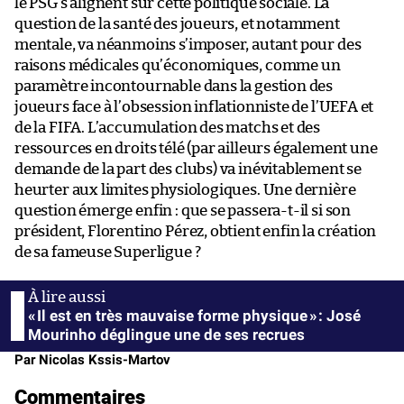
le PSG s’alignent sur cette politique sociale. La
question de la santé des joueurs, et notamment
mentale, va néanmoins s’imposer, autant pour des
raisons médicales qu’économiques, comme un
paramètre incontournable dans la gestion des
joueurs face à l’obsession inflationniste de l’UEFA et
de la FIFA. L’accumulation des matchs et des
ressources en droits télé (par ailleurs également une
demande de la part des clubs) va inévitablement se
heurter aux limites physiologiques. Une dernière
question émerge enfin : que se passera-t-il si son
président, Florentino Pérez, obtient enfin la création
de sa fameuse Superligue ?
« Il est en très mauvaise forme physique » : José
Mourinho déglingue une de ses recrues
Par Nicolas Kssis-Martov
Commentaires