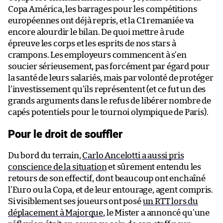
Copa América, les barrages pour les compétitions
européennes ont déjà repris, et la C1 remaniée va
encore alourdir le bilan. De quoi mettre à rude
épreuve les corps et les esprits de nos stars à
crampons. Les employeurs commencent à s’en
soucier sérieusement, pas forcément par égard pour
la santé de leurs salariés, mais par volonté de protéger
l’investissement qu’ils représentent (et ce fut un des
grands arguments dans le refus de libérer nombre de
capés potentiels pour le tournoi olympique de Paris).
Pour le droit de souffler
Du bord du terrain,
Carlo Ancelotti a aussi pris
conscience de la situation
et sûrement entendu les
retours de son effectif, dont beaucoup ont enchaîné
l’Euro ou la Copa, et de leur entourage, agent compris.
Si visiblement ses joueurs ont posé
un RTT lors du
déplacement à Majorque
, le Mister a annoncé qu’une