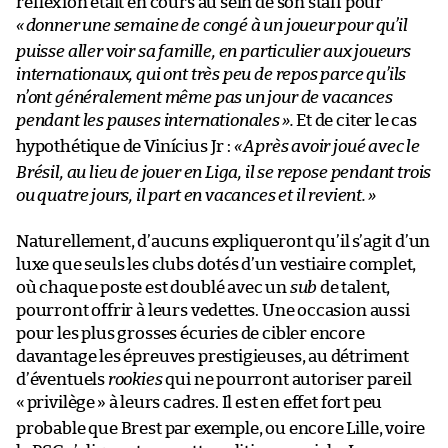
réflexion était en cours au sein de son staff pour
«
donner une semaine de congé à un joueur pour qu’il
puisse aller voir sa famille, en particulier aux joueurs
internationaux, qui ont très peu de repos parce qu’ils
n’ont généralement même pas un jour de vacances
pendant les pauses internationales
».
Et de citer le cas
hypothétique de Vinícius Jr :
«
Après avoir joué avec le
Brésil, au lieu de jouer en Liga, il se repose pendant trois
ou quatre jours, il part en vacances et il revient.
»
Naturellement, d’aucuns expliqueront qu’il s’agit d’un
luxe que seuls les clubs dotés d’un vestiaire complet,
où chaque poste est doublé avec un
sub
de talent,
pourront offrir à leurs vedettes. Une occasion aussi
pour les plus grosses écuries de cibler encore
davantage les épreuves prestigieuses, au détriment
d’éventuels
rookies
qui ne pourront autoriser pareil
«
privilège
» à leurs cadres. Il est en effet fort peu
probable que Brest par exemple, ou encore Lille, voire