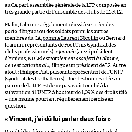
au CA par l’assemblée générale de la LFP, composée en
très grande partie de l’ensemble des clubs de L1 et L2.
Malin, Labrune a également réussi à se créer des
porte-flingues ou des soldats parmi les autres
membres du CA,
comme Laurent Nicollin
ou Bernard
Joannin, représentants de Foot Unis (syndicat des
clubs professionnels).
«
Joannin
(aussi président
d’Amiens, NDLR)
est totalement assujetti à Labrune,
c’en est caricatural
»
,
flingue un président de L2. Autre
atout : Philippe Piat, puissant représentant de l’UNFP
(syndicat des footballeurs). Une des bonnes idées du
patron de la LFP est de ne pas avoir touché à la
subvention à l’UNFP, à hauteur de 1,09% des droits télé
– une manne pourtant régulièrement remise en
question.
« Vincent, j’ai dû lui parler deux fois »
Du côté des désormais points de crispation, le deal