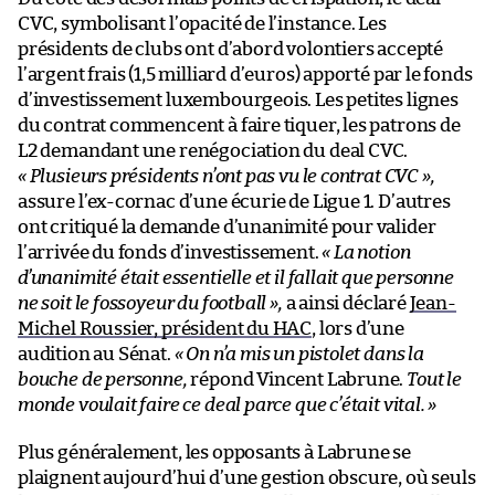
CVC, symbolisant l’opacité de l’instance. Les
présidents de clubs ont d’abord volontiers accepté
l’argent frais (1,5 milliard d’euros) apporté par le fonds
d’investissement luxembourgeois. Les petites lignes
du contrat commencent à faire tiquer, les patrons de
L2 demandant une renégociation du deal CVC.
«
Plusieurs présidents n’ont pas vu le contrat CVC
»,
assure l’ex-cornac d’une écurie de Ligue 1. D’autres
ont critiqué la demande d’unanimité pour valider
l’arrivée du fonds d’investissement.
«
La notion
d’unanimité était essentielle et il fallait que personne
ne soit le fossoyeur du football
»,
a ainsi déclaré
Jean-
Michel Roussier, président du HAC
, lors d’une
audition au Sénat.
«
On n’a mis un pistolet dans la
bouche de personne,
répond Vincent Labrune.
Tout le
monde voulait faire ce deal parce que c’était vital.
»
Plus généralement, les opposants à Labrune se
plaignent aujourd’hui d’une gestion obscure, où seuls