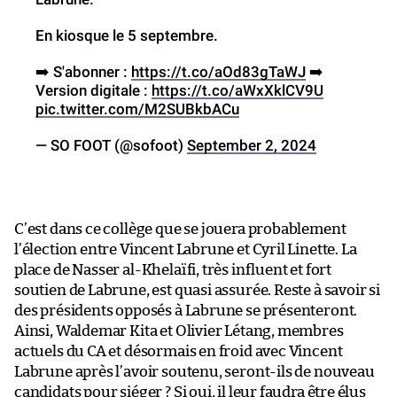
En kiosque le 5 septembre.
➡️ S'abonner :
https://t.co/aOd83gTaWJ
➡️
Version digitale :
https://t.co/aWxXklCV9U
pic.twitter.com/M2SUBkbACu
— SO FOOT (@sofoot)
September 2, 2024
C’est dans ce collège que se jouera probablement
l’élection entre Vincent Labrune et Cyril Linette. La
place de Nasser al-Khelaïfi, très influent et fort
soutien de Labrune, est quasi assurée. Reste à savoir si
des présidents opposés à Labrune se présenteront.
Ainsi, Waldemar Kita et Olivier Létang, membres
actuels du CA et désormais en froid avec Vincent
Labrune après l’avoir soutenu, seront-ils de nouveau
candidats pour siéger ? Si oui, il leur faudra être élus