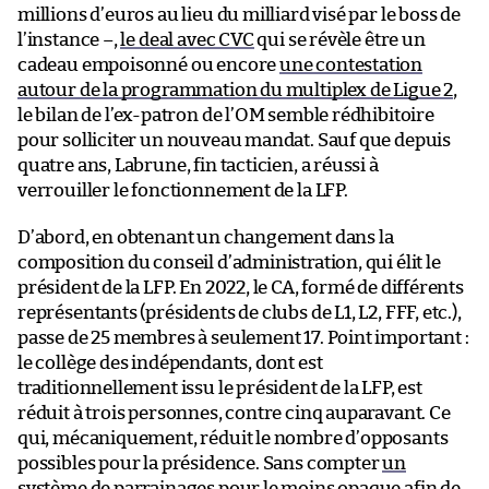
millions d’euros au lieu du milliard visé par le boss de
l’instance –,
le deal avec CVC
qui se révèle être un
cadeau empoisonné ou encore
une contestation
autour de la programmation du multiplex de Ligue 2
,
le bilan de l’ex-patron de l’OM semble rédhibitoire
pour solliciter un nouveau mandat. Sauf que depuis
quatre ans, Labrune, fin tacticien, a réussi à
verrouiller le fonctionnement de la LFP.
D’abord, en obtenant un changement dans la
composition du conseil d’administration, qui élit le
président de la LFP. En 2022, le CA, formé de différents
représentants (présidents de clubs de L1, L2, FFF, etc.),
passe de 25 membres à seulement 17. Point important :
le collège des indépendants, dont est
traditionnellement issu le président de la LFP, est
réduit à trois personnes, contre cinq auparavant. Ce
qui, mécaniquement, réduit le nombre d’opposants
possibles pour la présidence. Sans compter
un
système de parrainages pour le moins opaque
afin de