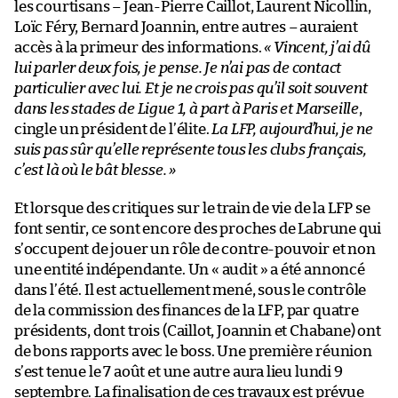
les courtisans – Jean-Pierre Caillot, Laurent Nicollin,
Loïc Féry, Bernard Joannin, entre autres – auraient
accès à la primeur des informations.
«
Vincent, j’ai dû
lui parler deux fois, je pense. Je n’ai pas de contact
particulier avec lui. Et je ne crois pas qu’il soit souvent
dans les stades de Ligue 1, à part à Paris et Marseille
,
cingle un président de l’élite.
La LFP, aujourd’hui, je ne
suis pas sûr qu’elle représente tous les clubs français,
c’est là où le bât blesse.
»
Et lorsque des critiques sur le train de vie de la LFP se
font sentir, ce sont encore des proches de Labrune qui
s’occupent de jouer un rôle de contre-pouvoir et non
une entité indépendante. Un « audit » a été annoncé
dans l’été. Il est actuellement mené, sous le contrôle
de la commission des finances de la LFP, par quatre
présidents, dont trois (Caillot, Joannin et Chabane) ont
de bons rapports avec le boss. Une première réunion
s’est tenue le 7 août et une autre aura lieu lundi 9
septembre. La finalisation de ces travaux est prévue