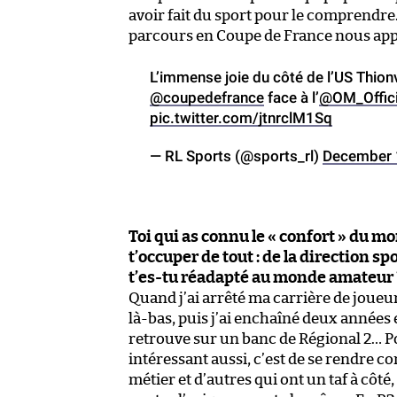
avoir fait du sport pour le comprendre. 
parcours en Coupe de France nous app
L’immense joie du côté de l’US Thionv
@coupedefrance
face à l’
@OM_Offici
pic.twitter.com/jtnrclM1Sq
— RL Sports (@sports_rl)
December 
Toi qui as connu le « confort » du m
t’occuper de tout : de la direction 
t’es-tu réadapté au monde amateur 
Quand j’ai arrêté ma carrière de joueu
là-bas, puis j’ai enchaîné deux années e
retrouve sur un banc de Régional 2… Pour
intéressant aussi, c’est de se rendre c
métier et d’autres qui ont un taf à côt