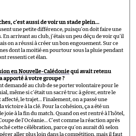
iches, c’est aussi de voir un stade plein…
ssent une petite différence, puisqu’on doit faire une
n arrivant au club, j’étais un peu déçu de voir qu’il
mais on a réussi à créer un bon engouement. Sur ce
nnes dont la moitié en pourtour sous la pluie pendant
nt ressenti cet élan.
sion en Nouvelle-Calédonie
qui avait retenu
 a apporté à votre groupe ?
 ont demandé au club de se porter volontaire pour le
ial, même si c’était un sacré truc à gérer, entre le
 affecté, le trajet… Finalement, on a passé une
a victoire à la clé. Pour la cohésion, ça a été un
de joie à la fin du match. Quand on est rentré à l’hôtel,
a Coupe de l’Océanie… C’est comme la réaction après
roché cette célébration, parce qu’on aurait dû selon
érer aller plus loin dans la compétition, mais il faut