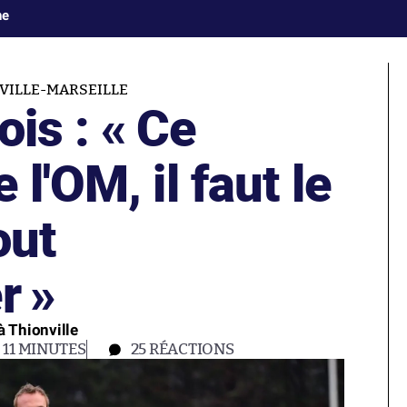
ne
VILLE-MARSEILLE
ois : « Ce
l'OM, il faut le
out
r »
à Thionville
11 MINUTES
25
RÉACTIONS