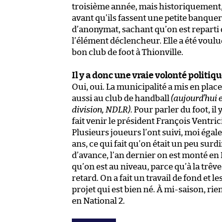
troisième année, mais historiquement, 
avant qu’ils fassent une petite banque
d’anonymat, sachant qu’on est reparti de
l’élément déclencheur. Elle a été voulu
bon club de foot à Thionville.
Il y a donc une vraie volonté politiqu
Oui, oui. La municipalité a mis en place
aussi au club de handball
(aujourd’hui 
division, NDLR)
. Pour parler du foot, i
fait venir le président François Ventrici
Plusieurs joueurs l’ont suivi, moi éga
ans, ce qui fait qu’on était un peu sur
d’avance, l’an dernier on est monté en
qu’on est au niveau, parce qu’à la trêv
retard. On a fait un travail de fond et 
projet qui est bien né. À mi-saison, rie
en National 2.