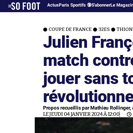
Actus
Paris Sportifs 🔞
S'abonner
Le Magazi
COUPE DE FRANCE
32ES
THION
Julien Franç
match contre 
jouer sans t
révolutionne
Propos recueillis par Mathieu Rollinger, 
LE JEUDI 04 JANVIER 2024 À 12:00