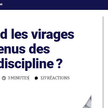
ne
d les virages
venus des
discipline ?
3 MINUTES
127
RÉACTIONS