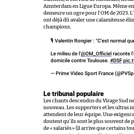
Amsterdam en Ligue Europa. Même en r
demeure un ogre pour l’OM de 2023. L’a
ont déjà dû avaler une calamiteuse éli
champions.
🎙️ Valentin Rongier : "C'est normal q
Le milieu de l'
@OM_Officiel
raconte l'
domicile contre Toulouse.
#DSF
pic.
— Prime Video Sport France (@PVS
Le tribunal populaire
Les chants descendus du Virage Sud ne
nouveau. Les supporters et les ultras in
attendent de leur équipe. Une exigenc
doutent qu’ils sont le plus souvent de
de «
salariés
» (il arrive que certains t