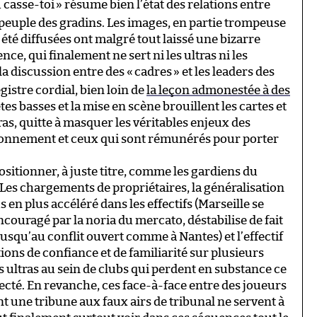
u casse-toi
» résume bien l’état des relations entre
 peuple des gradins. Les images, en partie trompeuse
été diffusées ont malgré tout laissé une bizarre
ce, qui finalement ne sert ni les ultras ni les
a discussion entre des «
cadres
» et les leaders des
gistre cordial, bien loin de
la leçon admonestée à des
têtes basses et la mise en scène brouillent les cartes et
ras, quitte à masquer les véritables enjeux des
abonnement et ceux qui sont rémunérés pour porter
positionner, à juste titre, comme les gardiens du
Les chargements de propriétaires, la généralisation
s en plus accéléré dans les effectifs (Marseille se
ncouragé par la noria du mercato, déstabilise de fait
 (jusqu’au conflit ouvert comme à Nantes) et l’effectif
ations de confiance et de familiarité sur plusieurs
s ultras au sein de clubs qui perdent en substance ce
pecté. En revanche, ces face-à-face entre des joueurs
t une tribune aux faux airs de tribunal ne servent à