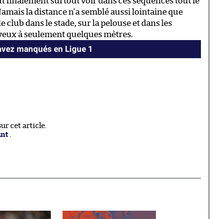
aut finalement surtout voir dans ces séquences tout le
 Jamais la distance n’a semblé aussi lointaine que
e club dans le stade, sur la pelouse et dans les
s yeux à seulement quelques mètres.
 avez manqués en Ligue 1
r cet article.
ant
.