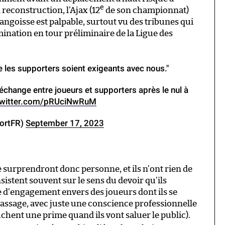
e
econstruction, l’Ajax (12
de son championnat)
ngoisse est palpable, surtout vu des tribunes qui
mination en tour préliminaire de la Ligue des
ue les supporters soient exigeants avec nous."
échange entre joueurs et supporters après le nul à
twitter.com/pRUciNwRuM
portFR)
September 17, 2023
 surprendront donc personne, et ils n’ont rien de
sistent souvent sur le sens du devoir qu’ils
e d’engagement envers des joueurs dont ils se
 passage, avec juste une conscience professionnelle
ouchent une prime quand ils vont saluer le public).