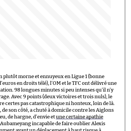
on plutôt morne et ennuyeux en Ligue 1 (bonne
euros en droits télé), l’OM et le TFC ont délivré une
ation. 98 longues minutes si peu intenses qu’il n’y
e. Avec 9 points (deux victoires et trois nuls), le
e certes pas catastrophique ni honteux, loin de là.
 de son côté, a chuté à domicile contre les Aiglons
jeu, de hargne, d’envie et
une certaine apathie
k Aubameyang incapable de faire oublier Alexis
amment avant un déplacement à haut risque à