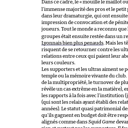
Dans ce cadre, le «
mouille le maillot o
l’immense majorité des pros et le petit
dans leur dramaturgie, qui ont ensuite 
impression de convocation et de péniten
joueurs. Tout le monde a reconnu que l
groupes était ensuite restée dans un re
Lyonnais bien plus penauds
. Mais les 
risquent de se retourner contre les ult
relations entre ceux qui paient leur 
leurs couleurs.
Les supporters et les ultras aiment se 
temple ou la mémoire vivante du club. 
de la multipropriété, le turnover de plu
révèle un cas extrême en la matière), e
les rapports à la fois avec l’institution
(qui sont les relais ayant établi des rel
années). Le statut quasi patrimonial de
qu’ils gagnent en budget doit être res
alignés comme dans
Squid Game
devan