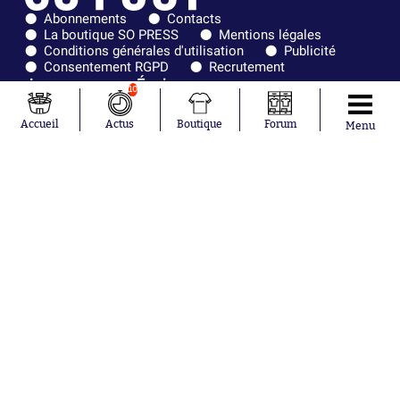
Abonnements
Contacts
La boutique SO PRESS
Mentions légales
Conditions générales d'utilisation
Publicité
Consentement RGPD
Recrutement
Joueurs en
Équipes en
10
tendance
tendance
Accueil
Actus
Boutique
Forum
Menu
Mohamed
Chelsea
Salah
Paris Saint-
Mykhailo
Germain
Mudryk
Bordeaux
Neymar
Olympique
Khalis Merah
lyonnais
Loïs Openda
FIFA
Moussa
Real Madrid
Niakhaté
RC Strasbourg
Nicolás
AC Milan
Tagliafico
France
Pavel Šulc
RC Lens
Josh Maja
Gauthier Hein