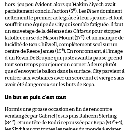
hors-jeu peu évident, alors qu’Hakim Ziyech avait
e
parfaitement conclu l’action (5
). Les
Blues
dominent
nettement le premier acte grâce à leurs jeunes et font
souffrir une équipe de City qui semble fatiguée. Il faut
un sauvetage de la défense des
Citizens
pour stopper
e
la folle course de Mason Mount (17
), et un manque de
lucidité de Ben Chilwell, complètement seul sur un
e
centre de Reece James (19
). En ronronnant, à l’image
d’un Kevin De Bruyne qui, juste avant la pause, prend
tout son temps pour jouer un corner à deux plutôt
que d’envoyer le ballon dans la surface, City parvient à
rentrer aux vestiaires avec un score nul et vierge sans
avoir été dangereux sur les buts de Kepa.
Un but et puis c’est tout
Hormis une grosse occasion en fin de rencontre
vendangée par Gabriel Jesus puis Raheem Sterling
e
e
(84
), et une tête de Rodri repoussée par Kepa (90
+4),
les
Skyblues
ont toutes les peines du monde à exister.