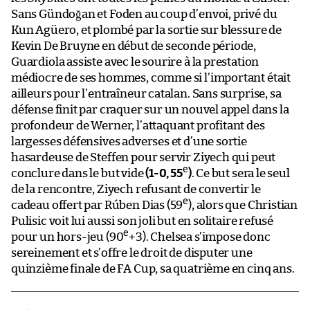
Sans Gündoğan et Foden au coup d’envoi, privé du
Kun Agüero, et plombé par la sortie sur blessure de
Kevin De Bruyne en début de seconde période,
Guardiola assiste avec le sourire à la prestation
médiocre de ses hommes, comme si l’important était
ailleurs pour l’entraîneur catalan. Sans surprise, sa
défense finit par craquer sur un nouvel appel dans la
profondeur de Werner, l’attaquant profitant des
largesses défensives adverses et d’une sortie
hasardeuse de Steffen pour servir Ziyech qui peut
e
conclure dans le but vide
(1-0, 55
)
. Ce but sera le seul
de la rencontre, Ziyech refusant de convertir le
e
cadeau offert par Rúben Dias (59
), alors que Christian
Pulisic voit lui aussi son joli but en solitaire refusé
e
pour un hors-jeu (90
+3). Chelsea s’impose donc
sereinement et s’offre le droit de disputer une
quinzième finale de FA Cup, sa quatrième en cinq ans.