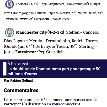
e
Chelsea (3-4-2-1)
: Kepa – Azpilicueta, Silva (Zouma, 88
), Rüdiger –
e
e
James, Kanté, Jorginho, Chilwell – Ziyech (Emerson, 79
), Mount (Pulisic, 70
)
e
– Werner (Havertz, 79
.
Entraîneur
: Thomas Tuchel.
Manchester City (4-2-3-1)
: Steffen – Cancelo,
Dias, Laporte, Mendy – Fernandinho, Rodri – Torres
e
e
(Gündoğan, 64
), De Bruyne (Foden, 48
), Sterling –
Jesus.
Entraîneur
: Pep Guardiola.
La doublure de Donnarumma part pour presque 50
millions d’euros
Par Fabien Gelinat
Commentaires
Les membres ont posté 34 commentaires sur cet article.
Participez à la discussion
en vous connectant
.