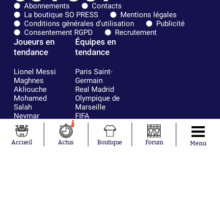
Abonnements
Contacts
La boutique SO PRESS
Mentions légales
Conditions générales d'utilisation
Publicité
Consentement RGPD
Recrutement
Joueurs en
Équipes en
tendance
tendance
Lionel Messi
Paris Saint-
Maghnes
Germain
Akliouche
Real Madrid
Mohamed
Olympique de
Salah
Marseille
Neymar
FIFA
Julián Álvarez
FC Barcelone
7
Ferrán Torres
Argentine
Kilian Corredor
Olympique
Accueil
Actus
Boutique
Forum
Menu
Franco
lyonnais
Mastantuono
AS Monaco
Orel Mangala
RC Strasbourg
Rio Mavuba
Trabzonspor