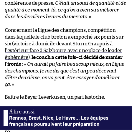
conférence de presse.
C’était un souci de quantité et de
qualité à ce moment-là, ce qu’on a bien su améliorer
dans les dernières heures du mercato.
»
Concernant la Ligue des champions, compétition
dans laquelle le club breton a empoché six points sur
six (victoire
à domicile devant Sturm Graz
puis
à
l’extérieur face à Salzbourg avec une place de leader
éphémère
),
le coach a cette fois-ci décidé de manier
l’ironie
:
« On aurait pu faire beaucoup mieux, en Ligue
des champions. Je me dis que c’est un peu décevant
d’être deuxième, on va peut-être essayer d’améliorer
ça. »
Battre le Bayer Leverkusen, un pari fastoche.
Rennes, Brest, Nice, Le Havre... Les équipes
françaises poursuivent leur préparation