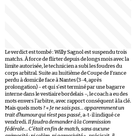
Le verdict est tombé : Willy Sagnol est suspendu trois
matchs. À force de flirter depuis de longs mois avec la
limite autorisée, le technicien a subi les foudres du
corps arbitral. Suite au huitième de Coupe de France
perdu à domicile face à Nantes (3-4, après
prolongation) – et qui s’est terminé par une bagarre
interne dans le vestiaire bordelais –, le coach a eu des
mots envers l’arbitre, avec rapport conséquent à la clé.
Mais quels mots ? «
Je ne sais pas… apparemment un
trait d’humour qui n’est pas passé
, a-t-il indiqué ce
vendredi.
Il faudra demander à la Commission
fédérale… C’était en fin de match, sans aucune
animosité ; ni colère, ni agressivité
» , précisait-il.