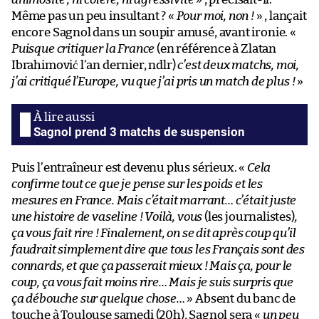
Même pas un peu insultant ? «
Pour moi, non !
» , lançait
encore Sagnol dans un soupir amusé, avant ironie. «
Puisque critiquer la France
(en référence à Zlatan
Ibrahimović l’an dernier, ndlr)
c’est deux matchs, moi,
j’ai critiqué l’Europe, vu que j’ai pris un match de plus !
»
Sagnol prend 3 matchs de suspension
Puis l’entraîneur est devenu plus sérieux. «
Cela
confirme tout ce que je pense sur les poids et les
mesures en France. Mais c’était marrant… c’était juste
une histoire de vaseline ! Voilà, vous
(les journalistes)
,
ça vous fait rire ! Finalement, on se dit après coup qu’il
faudrait simplement dire que tous les Français sont des
connards, et que ça passerait mieux ! Mais ça, pour le
coup, ça vous fait moins rire… Mais je suis surpris que
ça débouche sur quelque chose…
» Absent du banc de
touche à Toulouse samedi (20h), Sagnol sera «
un peu