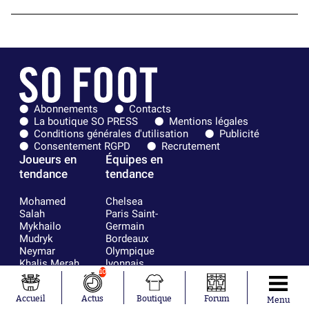
Abonnements
Contacts
La boutique SO PRESS
Mentions légales
Conditions générales d'utilisation
Publicité
Consentement RGPD
Recrutement
Joueurs en
Équipes en
tendance
tendance
Mohamed
Chelsea
Salah
Paris Saint-
Mykhailo
Germain
Mudryk
Bordeaux
Neymar
Olympique
Khalis Merah
lyonnais
10
Loïs Openda
FIFA
Moussa
Real Madrid
Niakhaté
RC Strasbourg
Accueil
Actus
Boutique
Forum
Menu