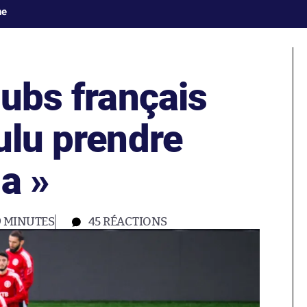
ne
lubs français
ulu prendre
a »
9 MINUTES
45
RÉACTIONS