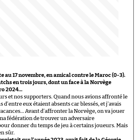
e au 17 novembre, en amical contre le Maroc (0-3).
chs en trois jours, dont un face à la Norvège
uro 2024…
urs et nos supporters. Quand nous avions affronté le
 d’entre eux étaient absents car blessés, et j’avais
 vacances… Avant d’affronter la Norvège, on va jouer
ma fédération de trouver un adversaire
pour donner du temps de jeu à certains joueurs. Mais
en sûr.
 projetait sur l’année 2023, avait fait de la Géorgie