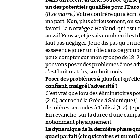
un des potentiels qualifiés pour l’Eu
(Il se marre.)
Votre confrère qui a écrit 
ma part. Non, plus sérieusement, on sa
favori. La Norvège a Haaland, qui est un
aussi l’Écosse, et je sais combien il est 
faut pas négliger. Je ne dis pas qu’on n
essayer de jouer un rôle dans ce group
peux compter sur mon groupe de 18-20 j
pouvons poser des problèmes à nos adv
c’est huit matchs, sur huit mois…
Poser des problèmes à plus fort qu’elle
confiant, malgré l’adversité ?
C’est vrai que lors des éliminatoires 
(2-0), accroché la Grèce à Salonique (1-
dernières secondes à Tbilissi (1-2). Je
En revanche, sur la durée d’une campag
notamment physiquement.
La dynamique de la dernière phase qual
quasi parfait (cinq victoires et un n