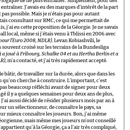
e logique de ne plus entraîner. Simplement, pour des
 entraîner. J’avais eu des marques d’intérêt de la part
t pas possible. Mais je n’étais pas pour autant
’étais consultant sur RMC, ce qui me permettait de
uis, j’ai eu cette proposition de la Géorgie. Je ne savais
ll local, même si j’étais venu à Tblissi en 2006 avec
s pour l’Euro 2008, NDLR)
. Levan Kobiashvili, le
is souvent croisé sur les terrains de la Bundesliga
i a joué à Fribourg, Schalke 04 et au Hertha Berlin et a
LR)
, m’a contacté, et j’ai très rapidement accepté.
 bâtir, de travailler sur la durée, alors que dans les
on qu’on cherche à construire. L’important, c’est
i pas beaucoup réfléchi avant de signer pour deux
ngé il y a quelques semaines pour deux ans de plus,
J’ai aussi décidé de résider plusieurs mois par an à
 pour un sélectionneur, de connaître le pays, sa
pour mieux connaître les joueurs. Bon, j’ai même
géorgienne, mais même mes joueurs m’ont conseillé
appartient qu’à la Géorgie, ça a l’air très compliqué,