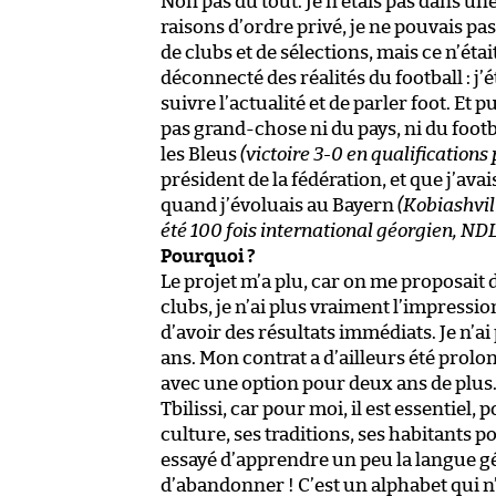
Non pas du tout. Je n’étais pas dans un
raisons d’ordre privé, je ne pouvais pas
de clubs et de sélections, mais ce n’étai
déconnecté des réalités du football : j
suivre l’actualité et de parler foot. Et p
pas grand-chose ni du pays, ni du footba
les Bleus
(victoire 3-0 en qualification
président de la fédération, et que j’ava
quand j’évoluais au Bayern
(Kobiashvil
été 100 fois international géorgien, ND
Pourquoi ?
Le projet m’a plu, car on me proposait de
clubs, je n’ai plus vraiment l’impressi
d’avoir des résultats immédiats. Je n’a
ans. Mon contrat a d’ailleurs été prolo
avec une option pour deux ans de plus. 
Tbilissi, car pour moi, il est essentiel,
culture, ses traditions, ses habitants 
essayé d’apprendre un peu la langue 
d’abandonner ! C’est un alphabet qui n’