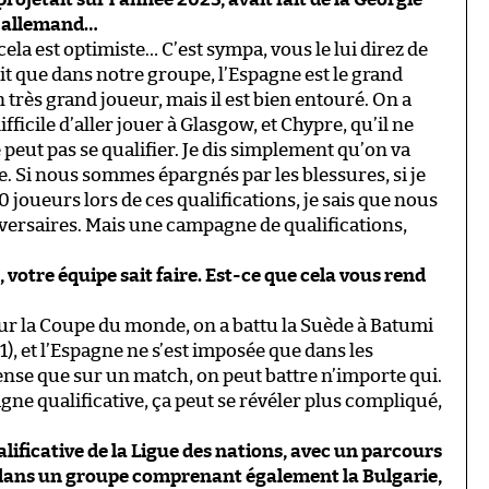
ro allemand…
cela est optimiste… C’est sympa, vous le lui direz de
it que dans notre groupe, l’Espagne est le grand
 très grand joueur, mais il est bien entouré. On a
difficile d’aller jouer à Glasgow, et Chypre, qu’il ne
e peut pas se qualifier. Je dis simplement qu’on va
e. Si nous sommes épargnés par les blessures, si je
oueurs lors de ces qualifications, je sais que nous
ersaires. Mais une campagne de qualifications,
, votre équipe sait faire. Est-ce que cela vous rend
pour la Coupe du monde, on a battu la Suède à Batumi
1), et l’Espagne ne s’est imposée que dans les
 pense que sur un match, on peut battre n’importe qui.
ne qualificative, ça peut se révéler plus compliqué,
ificative de la Ligue des nations, avec un parcours
ul dans un groupe comprenant également la Bulgarie,