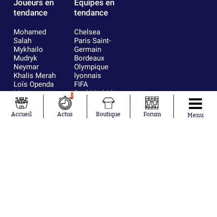
Joueurs en
Équipes en
tendance
tendance
Mohamed
Chelsea
Salah
Paris Saint-
Mykhailo
Germain
Mudryk
Bordeaux
Neymar
Olympique
Khalis Merah
lyonnais
Loïs Openda
FIFA
Moussa
Real Madrid
0
Niakhaté
RC Strasbourg
Nicolás
AC Milan
Accueil
Actus
Boutique
Forum
Menu
Tagliafico
France
Pavel Šulc
RC Lens
Josh Maja
Gauthier Hein