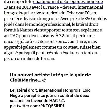
il a remporté le
championnat d’Europe des moins de
19 ans en 2010
avec la France – devenu
international
hongrois
qui arrive tout droit du Fehervar FC, en
première division hongroise. Avec près de 350 matchs
joués dans le monde professionnel, le latéral droit
formé à Nantes vient apporter toute son expérience
au HAC pour deux saisons. À 32 ans, il performe
encore grâce à sa vitesse et son savoir-faire, mais
apparaît également comme un couteau suisse bien
aiguisé puisqu’il peut très bien évoluer en tant que
piston ou milieu de terrain.
𝗨𝗻 𝗻𝗼𝘂𝘃𝗲𝗹 𝗮𝗿𝘁𝗶𝘀𝘁𝗲 𝗶𝗻𝘁𝗲̀𝗴𝗿𝗲 𝗹𝗮 𝗴𝗮𝗹𝗲𝗿𝗶𝗲
𝗖𝗶𝗲𝗹&𝗠𝗮𝗿𝗶𝗻𝗲… 🎨
Le latéral droit, international Hongrois, Loïc
Nego a paraphé ce jour un contrat de deux
saisons en faveur du HAC ! 👏
pic.twitter.com/9KTQ5SlHPf