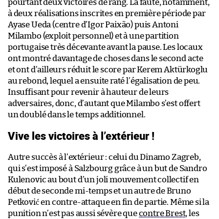
pourtant deux victoires de rang. La faute, notamment,
à deux réalisations inscrites en première période par
Ayase Ueda (centre d’Igor Paixão) puis Antoni
Milambo (exploit personnel) et à une partition
portugaise très décevante avant la pause. Les locaux
ont montré davantage de choses dans le second acte
et ont d’ailleurs réduit le score par Kerem Aktürkoglu
au rebond, lequel a ensuite raté l’égalisation de peu.
Insuffisant pour revenir à hauteur de leurs
adversaires, donc, d’autant que Milambo s’est offert
un doublé dans le temps additionnel.
Vive les victoires à l’extérieur !
Autre succès à l’extérieur : celui du Dinamo Zagreb,
qui s’est imposé à Salzbourg grâce à un but de Sandro
Kulenovic au bout d’un joli mouvement collectif en
début de seconde mi-temps et un autre de Bruno
Petković en contre-attaque en fin de partie. Même si la
punition n’est pas aussi sévère que
contre Brest
, les