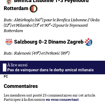
Benfica Lisbonne 1-3 Feyenoord
Rotterdam
e
Buts : Aktürkoglu (66
) pour le Benfica Lisbonne // Ueda
e
e
e
(12
) et Milambo (33
et 90
+2) pour le Feyenoord
Rotterdam
Salzbourg 0-2 Dinamo Zagreb
e
e
Buts : Kulenovic (49
) et Petković (89
)
Pas de vainqueur dans le derby amical milanais
FC
Commentaires
Les membres ont posté 23 commentaires sur cet article.
Participez à la discussion
en vous connectant
.