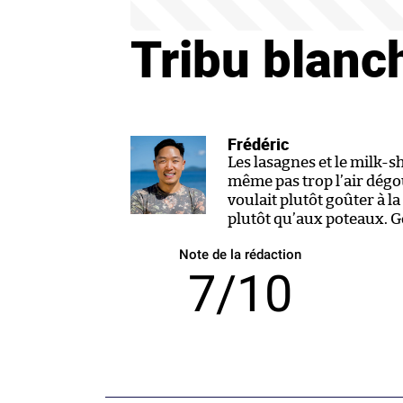
Tribu blanc
Frédéric
Les lasagnes et le milk-sh
même pas trop l’air dégoût
voulait plutôt goûter à la
plutôt qu’aux poteaux. 
Note de la rédaction
7/10