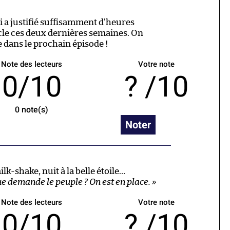
i a justifié suffisamment d’heures
cle ces deux dernières semaines. On
e dans le prochain épisode !
Note des lecteurs
Votre note
0/10
/10
0
note(s)
Noter
lk-shake, nuit à la belle étoile…
ue demande le peuple ? On est en place. »
Note des lecteurs
Votre note
0/10
/10