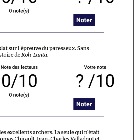
0
note(s)
Noter
plat sur l’épreuve du paresseux. Sans
istoire de
Koh-Lanta
.
Note des lecteurs
Votre note
0/10
/10
0
note(s)
Noter
les excellents archers. La seule qui n’était
omas Chirault, Jean-Charles Valladont et