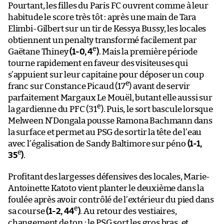
Pourtant, les filles du Paris FC ouvrent comme à leur
habitude le score très tôt : après une main de Tara
Elimbi-Gilbert sur un tir de Kessya Bussy, les locales
obtiennent un penalty transformé facilement par
e
Gaëtane Thiney
(1-0, 4
)
. Mais la première période
tourne rapidement en faveur des visiteuses qui
s’appuient sur leur capitaine pour déposer un coup
e
franc sur Constance Picaud (17
) avant de servir
parfaitement Margaux Le Mouël, butant elle aussi sur
e
la gardienne du PFC (31
). Puis, le sort bascule lorsque
Melween N’Dongala pousse Ramona Bachmann dans
la surface et permet au PSG de sortir la tête de l’eau
avec l’égalisation de Sandy Baltimore sur péno
(1-1,
e
35
)
.
Profitant des largesses défensives des locales, Marie-
Antoinette Katoto vient planter le deuxième dans la
foulée après avoir contrôlé de l’extérieur du pied dans
e
sa course
(1-2, 44
)
. Au retour des vestiaires,
changement de ton : le PSG sort les gros bras, et