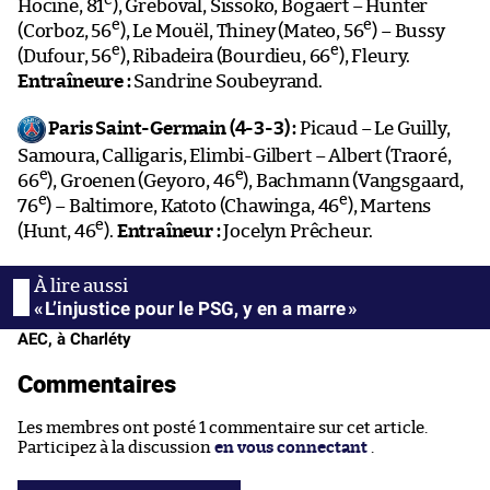
e
Hocine, 81
), Greboval, Sissoko, Bogaert – Hunter
e
e
(Corboz, 56
), Le Mouël, Thiney (Mateo, 56
) – Bussy
e
e
(Dufour, 56
), Ribadeira (Bourdieu, 66
), Fleury.
Entraîneure :
Sandrine Soubeyrand.
Paris Saint-Germain (4-3-3) :
Picaud – Le Guilly,
Samoura, Calligaris, Elimbi-Gilbert – Albert (Traoré,
e
e
66
), Groenen (Geyoro, 46
), Bachmann (Vangsgaard,
e
e
76
) – Baltimore, Katoto (Chawinga, 46
), Martens
e
(Hunt, 46
).
Entraîneur :
Jocelyn Prêcheur.
« L’injustice pour le PSG, y en a marre »
AEC, à Charléty
Commentaires
Les membres ont posté 1 commentaire sur cet article.
Participez à la discussion
en vous connectant
.