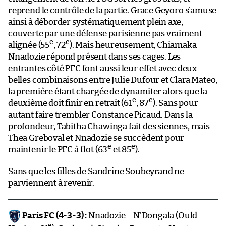
reprend le contrôle de la partie. Grace Geyoro s’amuse
ainsi à déborder systématiquement plein axe,
couverte par une défense parisienne pas vraiment
e
e
alignée (55
, 72
). Mais heureusement, Chiamaka
Nnadozie répond présent dans ses cages. Les
entrantes côté PFC font aussi leur effet avec deux
belles combinaisons entre Julie Dufour et Clara Mateo,
la première étant chargée de dynamiter alors que la
e
e
deuxième doit finir en retrait (61
, 87
). Sans pour
autant faire trembler Constance Picaud. Dans la
profondeur, Tabitha Chawinga fait des siennes, mais
Thea Greboval et Nnadozie se succèdent pour
e
e
maintenir le PFC à flot (63
et 85
).
Sans que les filles de Sandrine Soubeyrand ne
parviennent à revenir.
Paris FC (4-3-3) :
Nnadozie – N’Dongala (Ould