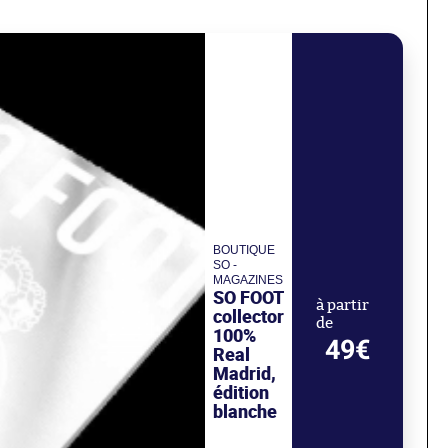
BOUTIQUE
SO -
MAGAZINES
SO FOOT
à partir
collector
de
100%
49€
Real
Madrid,
édition
blanche