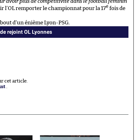
r avoir plus de compétitivité dans le football féminin
e
voir l’OL remporter le championnat pour la 17
fois de
au bout d’un énième Lyon-PSG.
e rejoint OL Lyonnes
 cet article.
ant
.