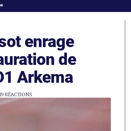
ne
sot enrage
tauration de
 D1 Arkema
19
RÉACTIONS