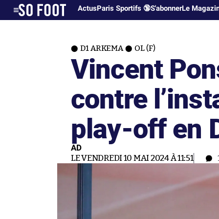
Actus
Paris Sportifs 🔞
S'abonner
Le Magazi
D1 ARKEMA
OL (F)
Vincent Pon
contre l’ins
play-off en
AD
LE VENDREDI 10 MAI 2024 À 11:51