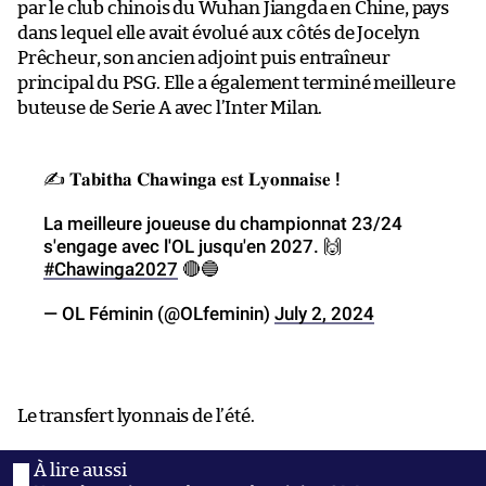
par le club chinois du Wuhan Jiangda en Chine, pays
dans lequel elle avait évolué aux côtés de Jocelyn
Prêcheur, son ancien adjoint puis entraîneur
principal du PSG. Elle a également terminé meilleure
buteuse de Serie A avec l’Inter Milan.
✍️ 𝐓𝐚𝐛𝐢𝐭𝐡𝐚 𝐂𝐡𝐚𝐰𝐢𝐧𝐠𝐚 𝐞𝐬𝐭 𝐋𝐲𝐨𝐧𝐧𝐚𝐢𝐬𝐞 !
La meilleure joueuse du championnat 23/24
s'engage avec l'OL jusqu'en 2027. 🙌
#Chawinga2027
🔴🔵
— OL Féminin (@OLfeminin)
July 2, 2024
Le transfert lyonnais de l’été.