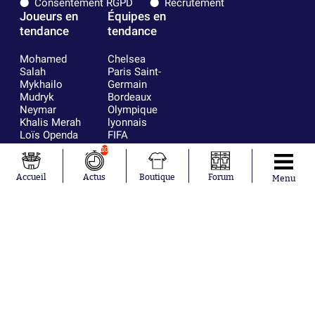
Consentement RGPD
Recrutement
Joueurs en
Équipes en
tendance
tendance
Mohamed
Chelsea
Salah
Paris Saint-
Mykhailo
Germain
Mudryk
Bordeaux
Neymar
Olympique
Khalis Merah
lyonnais
Loïs Openda
FIFA
Moussa
Real Madrid
10
Niakhaté
RC Strasbourg
Nicolás
AC Milan
Accueil
Actus
Boutique
Forum
Menu
Tagliafico
France
Pavel Šulc
RC Lens
Josh Maja
Gauthier Hein