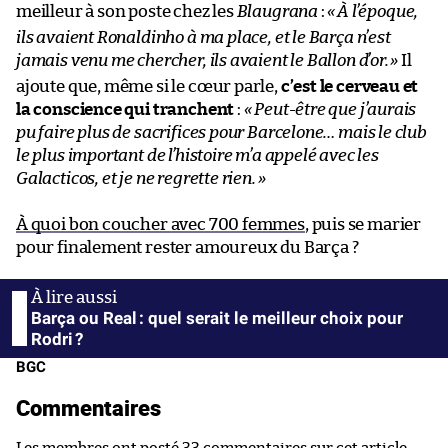
meilleur à son poste chez les
Blaugrana
:
«
À l’époque,
ils avaient Ronaldinho à ma place, et le Barça n’est
jamais venu me chercher, ils avaient le Ballon d’or.
»
Il
ajoute que, même si le cœur parle,
c’est le cerveau et
la conscience qui tranchent
:
« Peut-être que j’aurais
pu faire plus de sacrifices pour Barcelone… mais le club
le plus important de l’histoire m’a appelé avec les
Galacticos, et je ne regrette rien.
»
À quoi bon coucher avec 700 femmes
, puis se marier
pour finalement rester amoureux du Barça ?
Barça ou Real : quel serait le meilleur choix pour
Rodri ?
BGC
Commentaires