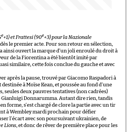
e
e
5
+1) et Frattesi (90
+3) pour la Nazionale
k dès le premier acte. Pour son retour en sélection,
 ainsi ouvert la marque d’un joli enroulé du droit à
yeur de la Fiorentina a été bientôt imité par
asi similaire, cette fois conclue du gauche et avec
diver après la pause, trouvé par Giacomo Raspadori à
destinée à Moïse Kean, et poussée au fond d’une
is, seules deux pauvres tentatives (non cadrées)
de Gianluigi Donnarumma. Autant dire rien, tandis
 en forme, s’est chargé de clore la partie avec un tir
ent à Wembley mardi prochain pour défier
reuser l’écart avec son poursuivant ukrainien, de
e Lions
, et donc de rêver de première place pour les