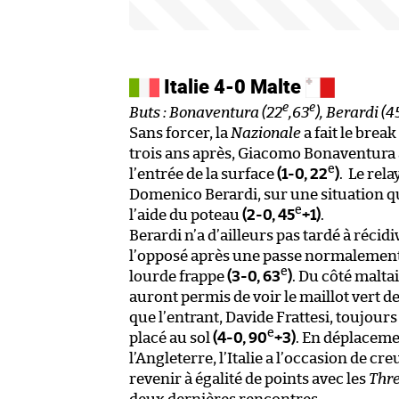
Italie 4-0 Malte
e
e
Buts : Bonaventura (22
,63
), Berardi (4
Sans forcer, la
Nazionale
a fait le brea
trois ans après, Giacomo Bonaventura a
e
l’entrée de la surface
(1-0, 22
)
. Le rela
Domenico Berardi, sur une situation qu
e
l’aide du poteau
(2-0, 45
+1)
.
Berardi n’a d’ailleurs pas tardé à réci
l’opposé après une passe normalement 
e
lourde frappe
(3-0, 63
)
. Du côté malta
auront permis de voir le maillot vert 
que l’entrant, Davide Frattesi, toujours
e
placé au sol
(4-0, 90
+3)
. En déplacem
l’Angleterre, l’Italie a l’occasion de c
revenir à égalité de points avec les
Thre