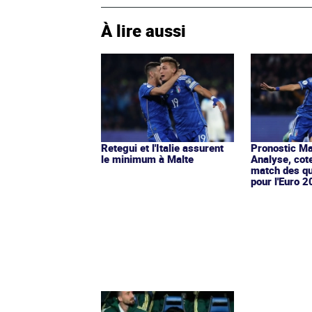
À lire aussi
Retegui et l'Italie assurent
Pronostic Mal
le minimum à Malte
Analyse, cot
match des qu
pour l'Euro 