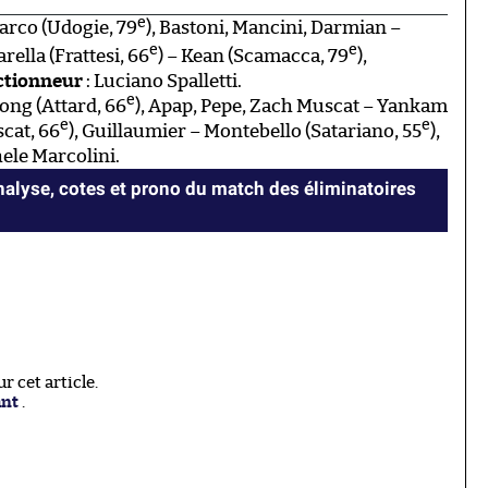
e
rco (Udogie, 79
), Bastoni, Mancini, Darmian –
e
e
Barella (Frattesi, 66
) – Kean (Scamacca, 79
),
ctionneur
: Luciano Spalletti.
e
ong (Attard, 66
), Apap, Pepe, Zach Muscat – Yankam
e
e
scat, 66
), Guillaumier – Montebello (Satariano, 55
),
hele Marcolini.
Analyse, cotes et prono du match des éliminatoires
 cet article.
ant
.