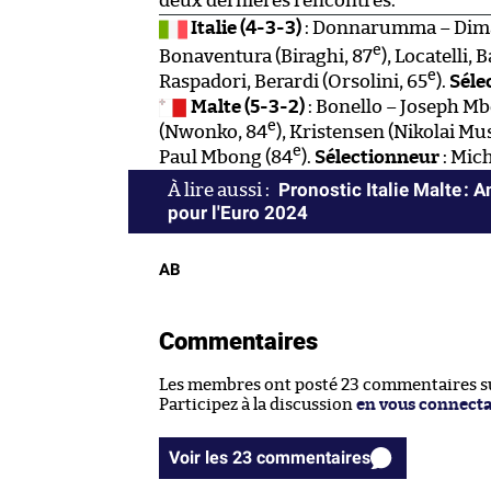
deux dernières rencontres.
Italie (4-3-3)
: Donnarumma – Dima
e
Bonaventura (Biraghi, 87
), Locatelli, 
e
Raspadori, Berardi (Orsolini, 65
).
Séle
Malte (5-3-2)
: Bonello – Joseph Mb
e
(Nwonko, 84
), Kristensen (Nikolai Mu
e
Paul Mbong (84
).
Sélectionneur
: Mic
Pronostic Italie Malte : 
pour l'Euro 2024
AB
Commentaires
Les membres ont posté 23 commentaires sur
Participez à la discussion
en vous connect
Voir les 23 commentaires