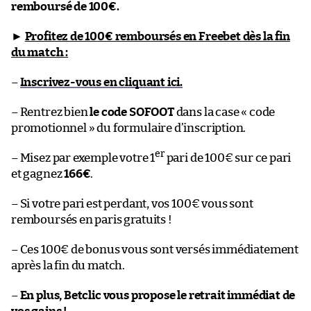
remboursé de 100€.
►
Profitez de 100€ remboursés en Freebet dès la fin
du match :
–
Inscrivez-vous en cliquant ici.
– Rentrez bien
le code SOFOOT
dans la case « code
promotionnel » du formulaire d’inscription.
er
– Misez par exemple votre 1
pari de 100€ sur ce pari
et gagnez
166€
.
– Si votre pari est perdant, vos 100€ vous sont
remboursés en paris gratuits !
– Ces 100€ de bonus vous sont versés immédiatement
après la fin du match.
–
En plus, Betclic vous propose le retrait immédiat de