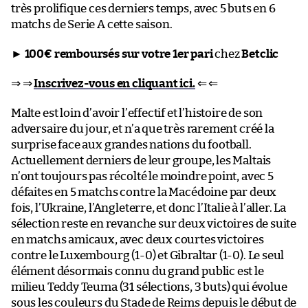
très prolifique ces derniers temps, avec 5 buts en 6
matchs de Serie A cette saison.
►
100€ remboursés sur votre 1er pari
chez
Betclic
⇒ ⇒
Inscrivez-vous en cliquant ici.
⇐ ⇐
Malte est loin d’avoir l’effectif et l’histoire de son
adversaire du jour, et n’a que très rarement créé la
surprise face aux grandes nations du football.
Actuellement derniers de leur groupe, les Maltais
n’ont toujours pas récolté le moindre point, avec 5
défaites en 5 matchs contre la Macédoine par deux
fois, l’Ukraine, l’Angleterre, et donc l’Italie à l’aller. La
sélection reste en revanche sur deux victoires de suite
en matchs amicaux, avec deux courtes victoires
contre le Luxembourg (1-0) et Gibraltar (1-0). Le seul
élément désormais connu du grand public est le
milieu Teddy Teuma (31 sélections, 3 buts) qui évolue
sous les couleurs du Stade de Reims depuis le début de