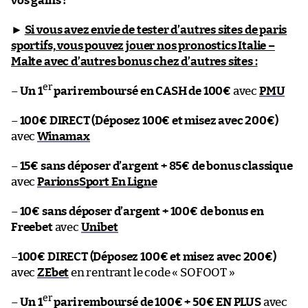
vos gains !
►
Si vous avez envie de tester d’autres sites de paris
sportifs, vous pouvez jouer nos pronostics Italie –
Malte avec d’autres bonus chez d’autres sites :
er
–
Un 1
pari remboursé en CASH de 100€
avec
PMU
–
100€ DIRECT (Déposez 100€ et misez avec 200€)
avec
Winamax
–
15€ sans déposer d’argent + 85€ de bonus classique
avec
ParionsSport En Ligne
–
10€ sans déposer d’argent + 100€ de bonus en
Freebet
avec
Unibet
–
100€ DIRECT (Déposez 100€ et misez avec 200€)
avec
ZEbet
en rentrant le code « SOFOOT »
er
–
Un 1
pari remboursé de 100€ + 50€ EN PLUS
avec