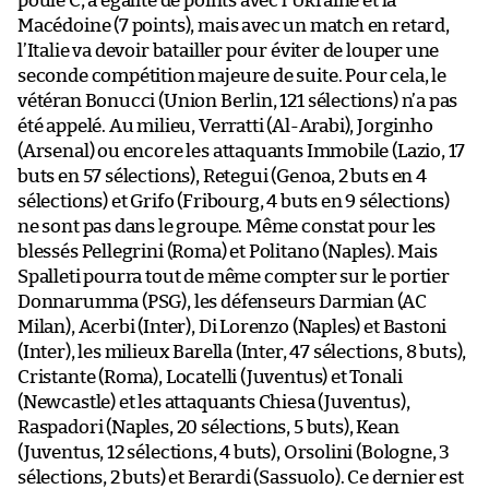
poule C, a égalité de points avec l’Ukraine et la
Macédoine (7 points), mais avec un match en retard,
l’Italie va devoir batailler pour éviter de louper une
seconde compétition majeure de suite. Pour cela, le
vétéran Bonucci (Union Berlin, 121 sélections) n’a pas
été appelé. Au milieu, Verratti (Al-Arabi), Jorginho
(Arsenal) ou encore les attaquants Immobile (Lazio, 17
buts en 57 sélections), Retegui (Genoa, 2 buts en 4
sélections) et Grifo (Fribourg, 4 buts en 9 sélections)
ne sont pas dans le groupe. Même constat pour les
blessés Pellegrini (Roma) et Politano (Naples). Mais
Spalleti pourra tout de même compter sur le portier
Donnarumma (PSG), les défenseurs Darmian (AC
Milan), Acerbi (Inter), Di Lorenzo (Naples) et Bastoni
(Inter), les milieux Barella (Inter, 47 sélections, 8 buts),
Cristante (Roma), Locatelli (Juventus) et Tonali
(Newcastle) et les attaquants Chiesa (Juventus),
Raspadori (Naples, 20 sélections, 5 buts), Kean
(Juventus, 12 sélections, 4 buts), Orsolini (Bologne, 3
sélections, 2 buts) et Berardi (Sassuolo). Ce dernier est