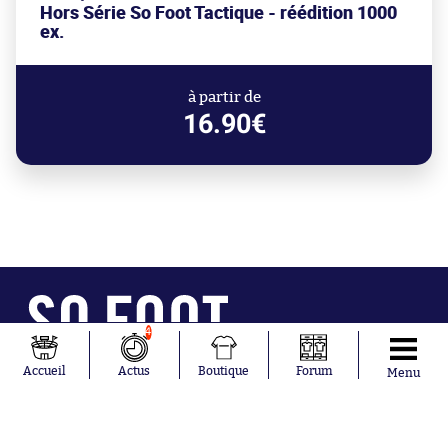
Hors Série So Foot Tactique - réédition 1000
ex.
à partir de
16.90€
4
Abonnements
Contacts
La boutique SO PRESS
Mentions légales
Accueil
Actus
Boutique
Forum
Menu
Conditions générales d'utilisation
Publicité
Consentement RGPD
Recrutement
Joueurs en
Équipes en