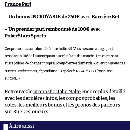
France Pari
–
Un bonus INCROYABLE de 250€
avec
Barrière Bet
–
Un premier pari remboursé de 100€
avec
PokerStars Sports
Ces pronostics sont donnés à titre indicatif. Vous ne saurez engager la
responsabilité de l’auteur quant aux résultats des matchs. Les cotes sont
susceptibles de changer jusqu’au coup d’envoi du match.
«
Jouer comporte des
risques : endettement, dépendance… Appelez le 09 74 75 13 13 (appel non
surtaxé).
»
Retrouvez le
pronostic Italie Malte
encore plus détaillé
avec les dernières infos, les compos probables, les
cotes, les meilleurs bonus et les pronos des parieurs
sur RueDesJoueurs !