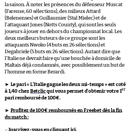
la saison. À noter les présences du défenseur Muscat
(Farense, 60 sélections), des milieux Attard
(Belenenses) et Guillaumier (Stal Mielec) et de
l’attaquant Jones (Notts County), qui sont les seuls
joueurs à jouer en dehors du championnat local. Les
deux meilleurs buteurs de ce groupe sont les
attaquants Nwoko (4 buts en 26 sélections) et
Degabriele (5 buts en 26 sélections). Autant dire que
l’Italie ne devrait faire qu’une bouchée à domicile de
Maltais déjà condamnés, avec possiblement un but de
l’homme en forme Berardi.
►
Le pari « L’Italie gagne les deux mi-temps » est coté
er
à 1,40 chez
Betclic
qui vous permet d’obtenir votre 1
pari remboursé de 100€.
►
Profitez de 100€ remboursés en Freebet dès la fin
du match :
–
Inscrivez-vous en cliquant ici.