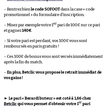
– Rentrez bien
le code SOFOOT
dans la case « code
promotionnel » du formulaire d’inscription.
er
– Misez par exemple votre 1
pari de 100€ sur ce pari
et gagnez
140€
.
– Si votre pari est perdant, vos 100€ vous sont
remboursés en paris gratuits !
– Ces 100€ de bonus vous sont versés immédiatement
après la fin du match.
–
En plus, Betclic vous propose le retrait immédiat de
vos gains !
►
Le pari « Berardi buteur » est coté à 1,66 chez
er
Betclic
qui vous permet d’obtenir votre 1
pari