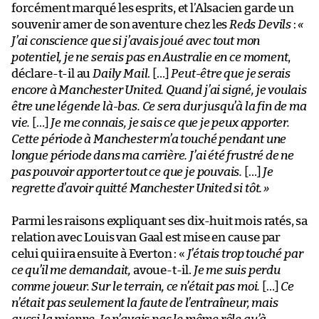
forcément marqué les esprits, et l’Alsacien garde un
souvenir amer de son aventure chez les
Reds Devils
:
«
J’ai conscience que si j’avais joué avec tout mon
potentiel, je ne serais pas en Australie en ce moment
,
déclare-t-il au
Daily Mail
. […]
Peut-être que je serais
encore à Manchester United. Quand j’ai signé, je voulais
être une légende là-bas.
Ce sera dur jusqu’à la fin de ma
vie.
[…]
Je me connais, je sais ce que je peux apporter.
Cette période à Manchester m’a touché pendant une
longue période dans ma carrière. J’ai été frustré de ne
pas pouvoir apporter tout ce que je pouvais.
[…]
Je
regrette d’avoir quitté Manchester United si tôt.
»
Parmi les raisons expliquant ses dix-huit mois ratés, sa
relation avec Louis van Gaal est mise en cause par
celui qui ira ensuite à Everton : «
J’étais trop touché par
ce qu’il me demandait,
avoue-t-il.
Je me suis perdu
comme joueur. Sur le terrain, ce n’était pas moi.
[…]
Ce
n’était pas seulement la faute de l’entraîneur, mais