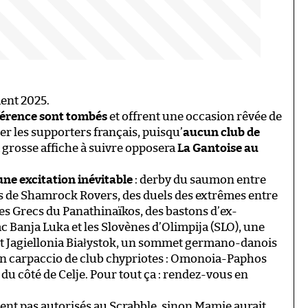
ent 2025.
nférence sont tombés
et offrent une occasion rêvée de
er les supporters français, puisqu’
aucun club de
a grosse affiche à suivre opposera
La Gantoise au
une excitation inévitable
: derby du saumon entre
is de Shamrock Rovers, des duels des extrêmes entre
les Grecs du Panathinaïkos, des bastons d’ex-
c Banja Luka et les Slovènes d’Olimpija (SLO), une
 et Jagiellonia Białystok, un sommet germano-danois
n carpaccio de club chypriotes : Omonoia-Paphos
 du côté de Celje. Pour tout ça : rendez-vous en
nt pas autorisés au Scrabble, sinon Mamie aurait