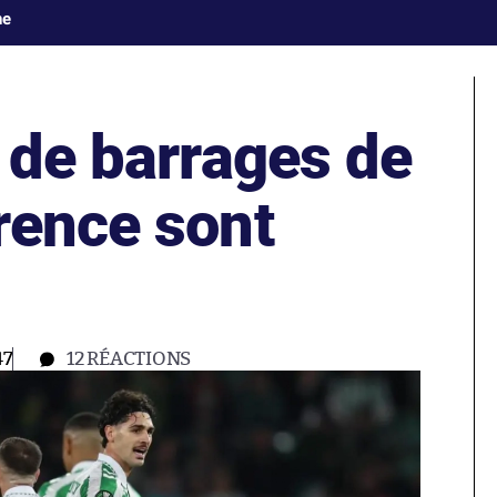
ne
 de barrages de
rence sont
47
12
RÉACTIONS