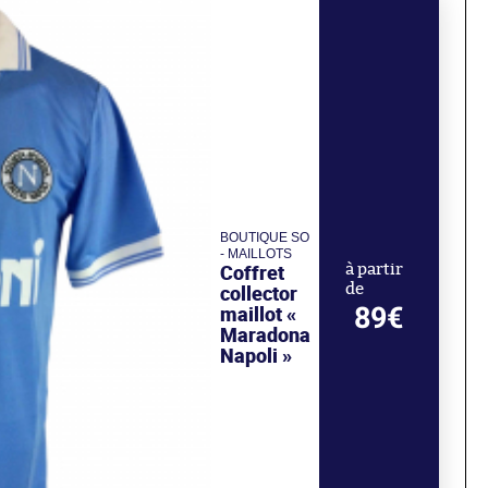
BOUTIQUE SO
- MAILLOTS
Coffret
à partir
de
collector
89€
maillot «
Maradona
Napoli »