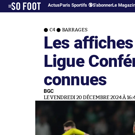
Actus
Paris Sportifs 🔞
S'abonner
Le Magazi
C4
BARRAGES
Les affiches
Ligue Confé
connues
BGC
LE VENDREDI 20 DÉCEMBRE 2024 À 16: