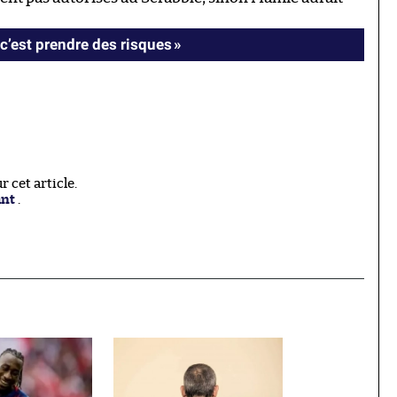
c’est prendre des risques »
 cet article.
ant
.