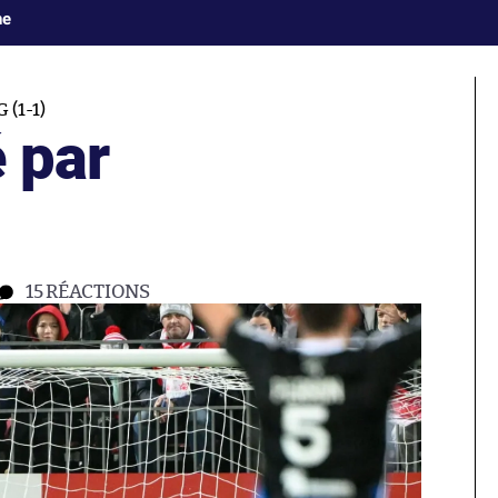
ne
(1-1)
é par
15
RÉACTIONS