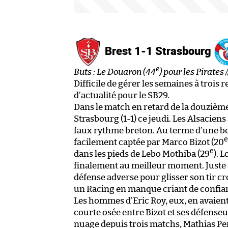
Brest 1-1 Strasbourg
e
Buts : Le Douaron (44
) pour les Pirates
Difficile de gérer les semaines à trois
d’actualité pour le SB29.
Dans le match en retard de la douzième j
Strasbourg (1-1) ce jeudi. Les Alsacien
faux rythme breton. Au terme d’une bell
e
facilement captée par Marco Bizot (20
e
dans les pieds de Lebo Mothiba (29
). 
finalement au meilleur moment. Juste 
défense adverse pour glisser son tir cr
un Racing en manque criant de confia
Les hommes d’Eric Roy, eux, en avaient
courte osée entre Bizot et ses défenseu
nuage depuis trois matchs, Mathias P