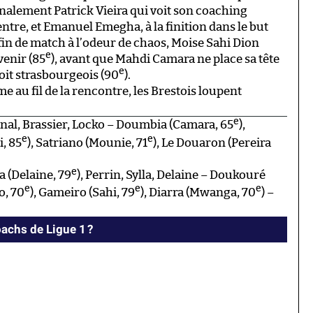
 finalement Patrick Vieira qui voit son coaching
tre, et Emanuel Emegha, à la finition dans le but
fin de match à l’odeur de chaos, Moise Sahi Dion
e
venir (85
), avant que Mahdi Camara ne place sa tête
e
it strasbourgeois (90
).
me au fil de la rencontre, les Brestois loupent
e
dinal, Brassier, Locko – Doumbia (Camara, 65
),
e
e
i, 85
), Satriano (Mounie, 71
), Le Douaron (Pereira
e
a (Delaine, 79
), Perrin, Sylla, Delaine – Doukouré
e
e
e
o, 70
), Gameiro (Sahi, 79
), Diarra (Mwanga, 70
) –
achs de Ligue 1 ?