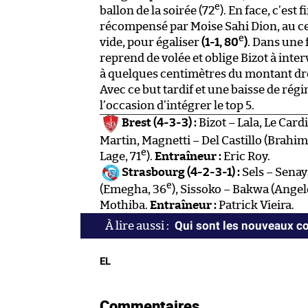
e
ballon de la soirée (72
). En face, c’est
récompensé par Moise Sahi Dion, au cen
e
vide, pour égaliser
(1-1, 80
)
. Dans une 
reprend de volée et oblige Bizot à inter
à quelques centimètres du montant dro
Avec ce but tardif et une baisse de régi
l’occasion d’intégrer le top 5.
Brest (4-3-3) :
Bizot – Lala, Le Car
Martin, Magnetti – Del Castillo (Brahim
e
Lage, 71
).
Entraîneur :
Eric Roy.
Strasbourg (4-2-3-1) :
Sels – Senay
e
(Emegha, 36
), Sissoko – Bakwa (Angel
Mothiba.
Entraîneur :
Patrick Vieira.
Qui sont les nouveaux co
EL
Commentaires