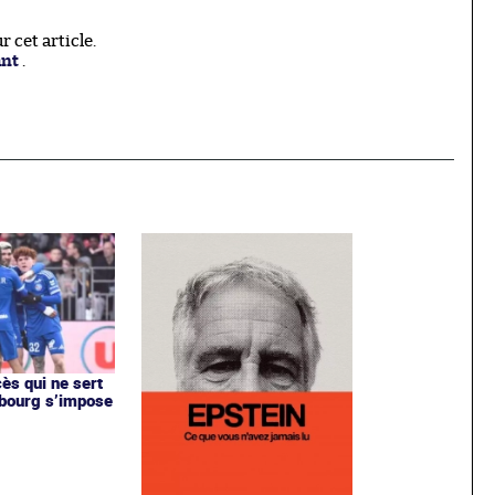
 cet article.
ant
.
ès qui ne sert
asbourg s’impose