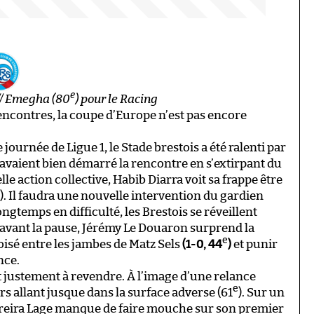
e
 // Emegha (80
) pour le Racing
 rencontres, la coupe d’Europe n’est pas encore
ournée de Ligue 1, le Stade brestois a été ralenti par
s avaient bien démarré la rencontre en s’extirpant du
e action collective, Habib Diarra voit sa frappe être
). Il faudra une nouvelle intervention du gardien
Longtemps en difficulté, les Brestois se réveillent
avant la pause, Jérémy Le Douaron surprend la
e
oisé entre les jambes de Matz Sels
(1-0, 44
)
et punir
nce.
 justement à revendre. À l’image d’une relance
e
rs allant jusque dans la surface adverse (61
). Sur un
ereira Lage manque de faire mouche sur son premier