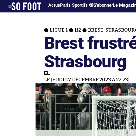
Actus
Paris Sportifs 🔞
S'abonner
Le Magazi
LIGUE 1
J12
BREST-STRASBOURG 
Brest frustr
Strasbourg
EL
LE JEUDI 07 DÉCEMBRE 2023 À 22:23