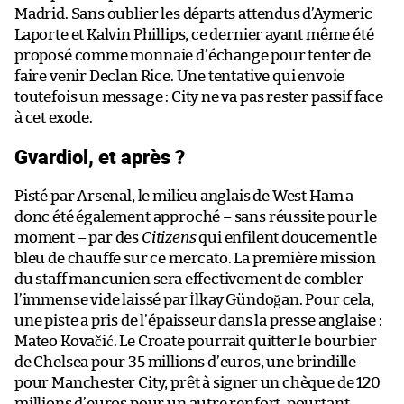
Madrid. Sans oublier les départs attendus d’Aymeric
Laporte et Kalvin Phillips, ce dernier ayant même été
proposé comme monnaie d’échange pour tenter de
faire venir Declan Rice. Une tentative qui envoie
toutefois un message : City ne va pas rester passif face
à cet exode.
Gvardiol, et après ?
Pisté par Arsenal, le milieu anglais de West Ham a
donc été également approché – sans réussite pour le
moment – par des
Citizens
qui enfilent doucement le
bleu de chauffe sur ce mercato. La première mission
du staff mancunien sera effectivement de combler
l’immense vide laissé par İlkay Gündoğan. Pour cela,
une piste a pris de l’épaisseur dans la presse anglaise :
Mateo Kovačić. Le Croate pourrait quitter le bourbier
de Chelsea pour 35 millions d’euros, une brindille
pour Manchester City, prêt à signer un chèque de 120
millions d’euros pour un autre renfort, pourtant