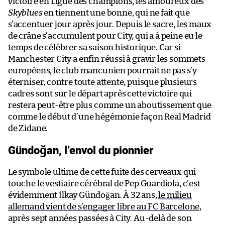
victoire en Ligue des champions, les amoureux des
Skyblues
en tiennent une bonne, qui ne fait que
s’accentuer jour après jour. Depuis le sacre, les maux
de crâne s’accumulent pour City, qui a à peine eu le
temps de célébrer sa saison historique. Car si
Manchester City a enfin réussi à gravir les sommets
européens, le club mancunien pourrait ne pas s’y
éterniser, contre toute attente, puisque plusieurs
cadres sont sur le départ après cette victoire qui
restera peut-être plus comme un aboutissement que
comme le début d’une hégémonie façon Real Madrid
de Zidane.
Gündoğan, l’envol du pionnier
Le symbole ultime de cette fuite des cerveaux qui
touche le vestiaire cérébral de Pep Guardiola, c’est
évidemment İlkay Gündoğan. À 32 ans,
le milieu
allemand vient de s’engager libre au FC Barcelone
,
après sept années passées à City. Au-delà de son