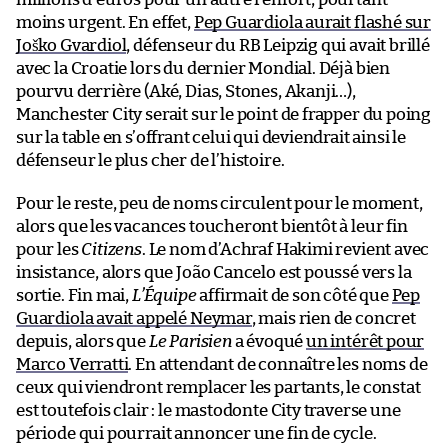
moins urgent. En effet,
Pep Guardiola aurait flashé sur
Joško Gvardiol
, défenseur du RB Leipzig qui avait brillé
avec la Croatie lors du dernier Mondial. Déjà bien
pourvu derrière (Aké, Dias, Stones, Akanji…),
Manchester City serait sur le point de frapper du poing
sur la table en s’offrant celui qui deviendrait ainsi le
défenseur le plus cher de l’histoire.
Pour le reste, peu de noms circulent pour le moment,
alors que les vacances toucheront bientôt à leur fin
pour les
Citizens
. Le nom d’Achraf Hakimi revient avec
insistance, alors que João Cancelo est poussé vers la
sortie. Fin mai,
L’Équipe
affirmait de son côté que
Pep
Guardiola avait appelé Neymar
, mais rien de concret
depuis, alors que
Le Parisien
a évoqué
un intérêt pour
Marco Verratti
. En attendant de connaître les noms de
ceux qui viendront remplacer les partants, le constat
est toutefois clair : le mastodonte City traverse une
période qui pourrait annoncer une fin de cycle.