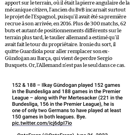
apport sur le terrain, où il était la pierre angulaire de la
mécanique
citizen
, l’ancien du BvB incarnait surtout
le projet de l’Espagnol, puisqu’il avait été sa première
recrue à son arrivée, en 2016. Plus de 300 matchs, 62
buts et autant de positionnements différents sur le
terrain plus tard, le taulier allemand a estimé qu’il
avait fait le tour du propriétaire. Ironie du sort, il
quitte Guardiola pour aller remplacer son ex-
Gündoğan au Barça, qui vient de perdre Sergio
Busquets. Or, l’Allemand n’est pas le seul dans ce cas.
152 & 188 – Ilkay Gündogan played 152 games
in the Bundesliga and 188 games in the Premier
League – along with Per Mertesacker (221 in the
Bundesliga, 156 in the Premier League), he is
one of only two Germans to have played at least
150 games in both leagues. Bye.
pic.twitter.com/icj6dpI7io