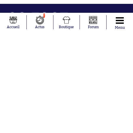
2
Accueil
Actus
Boutique
Forum
Menu
Abonnements
Contacts
La boutique SO PRESS
Mentions légales
Conditions générales d'utilisation
Publicité
Consentement RGPD
Recrutement
Joueurs en
Équipes en
tendance
tendance
Mohamed
Chelsea
Salah
Paris Saint-
Mykhailo
Germain
Mudryk
Bordeaux
Neymar
Olympique
Khalis Merah
lyonnais
Loïs Openda
FIFA
Moussa
Real Madrid
Niakhaté
RC Strasbourg
Nicolás
AC Milan
Tagliafico
France
Pavel Šulc
RC Lens