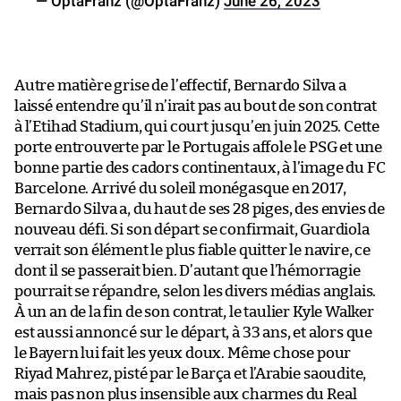
— OptaFranz (@OptaFranz)
June 26, 2023
Autre matière grise de l’effectif, Bernardo Silva a
laissé entendre qu’il n’irait pas au bout de son contrat
à l’Etihad Stadium, qui court jusqu’en juin 2025. Cette
porte entrouverte par le Portugais affole le PSG et une
bonne partie des cadors continentaux, à l’image du FC
Barcelone. Arrivé du soleil monégasque en 2017,
Bernardo Silva a, du haut de ses 28 piges, des envies de
nouveau défi. Si son départ se confirmait, Guardiola
verrait son élément le plus fiable quitter le navire, ce
dont il se passerait bien. D’autant que l’hémorragie
pourrait se répandre, selon les divers médias anglais.
À un an de la fin de son contrat, le taulier Kyle Walker
est aussi annoncé sur le départ, à 33 ans, et alors que
le Bayern lui fait les yeux doux. Même chose pour
Riyad Mahrez, pisté par le Barça et l’Arabie saoudite,
mais pas non plus insensible aux charmes du Real