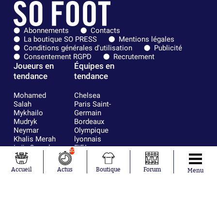
Abonnements
Contacts
La boutique SO PRESS
Mentions légales
Conditions générales d'utilisation
Publicité
Consentement RGPD
Recrutement
Joueurs en
Équipes en
tendance
tendance
Mohamed
Chelsea
Salah
Paris Saint-
Mykhailo
Germain
Mudryk
Bordeaux
Neymar
Olympique
Khalis Merah
lyonnais
Loïs Openda
FIFA
10
Moussa
Real Madrid
Niakhaté
RC Strasbourg
Accueil
Actus
Boutique
Forum
Menu
Nicolás
AC Milan
Tagliafico
France
Pavel Šulc
RC Lens
Josh Maja
Gauthier Hein