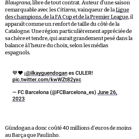
Blaugrana
, libre de tout contrat
.
Auteur d’une saison
remarquable avec les
Citizens,
vainqueur de la
Ligue
des champions, de la FA Cup et de la Premier League
, il
apparaît comme un renfort de taille du côté de la
Catalogne. Une région particulièrement appréciée de
sa chère et tendre, qui aurait grandement pesé dans la
balance à l’heure du choix, selon les médias
espagnols.
💙❤ ¡
@ilkayguendogan
es CULER!
pic.twitter.com/kwWZt82yxc
— FC Barcelona (@FCBarcelona_es)
June 26,
2023
Gündogan a donc coûté 40 millions d’euros de moins
au Barça que Paulinho.