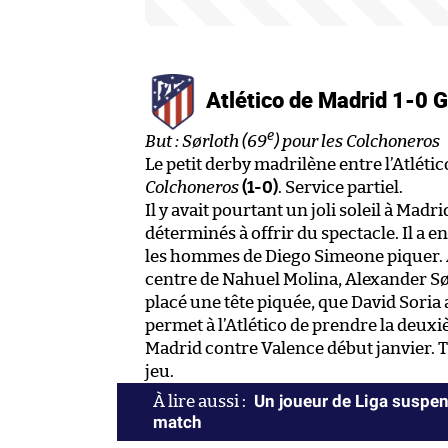
Atlético de Madrid 1-0 
e
But : Sørloth (69
) pour les Colchoneros
Le petit derby madrilène entre l’Atléti
Colchoneros
(1-0)
. Service partiel.
Il y avait pourtant un joli soleil à Madr
déterminés à offrir du spectacle. Il a en
les hommes de Diego Simeone piquer. A
centre de Nahuel Molina, Alexander S
placé une tête piquée, que David Soria
permet à l’Atlético de prendre la deuxi
Madrid contre Valence début janvier. T
jeu.
Un joueur de Liga suspen
match