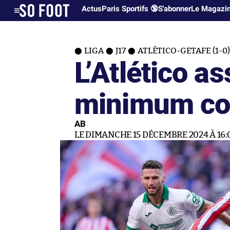
Actus
Paris Sportifs 🔞
S'abonner
Le Magazi
LIGA
J17
ATLÉTICO-GETAFE (1-0)
L’Atlético as
minimum con
AB
LE DIMANCHE 15 DÉCEMBRE 2024 À 16: