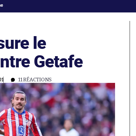
ne
sure le
tre Getafe
01
11
RÉACTIONS