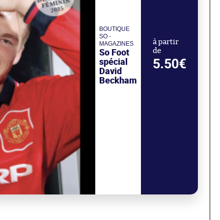
BOUTIQUE
SO -
à partir
MAGAZINES
So Foot
de
spécial
5.50€
David
Beckham