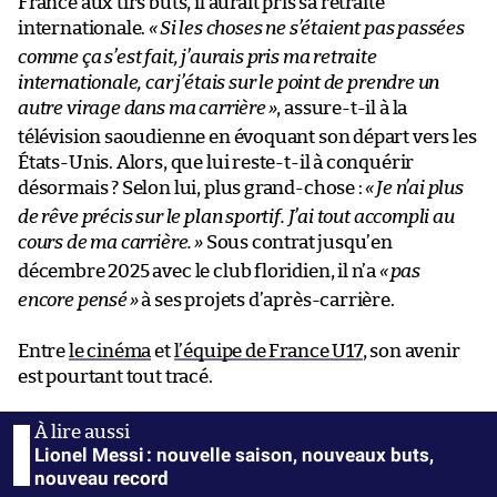
France aux tirs buts, il aurait pris sa retraite
internationale.
«
Si les choses ne s’étaient pas passées
comme ça s’est fait, j’aurais pris ma retraite
internationale, car j’étais sur le point de prendre un
autre virage dans ma carrière
»
, assure-t-il à la
télévision saoudienne en évoquant son départ vers les
États-Unis. Alors, que lui reste-t-il à conquérir
désormais ? Selon lui, plus grand-chose :
«
Je n’ai plus
de rêve précis sur le plan sportif. J’ai tout accompli au
cours de ma carrière.
»
Sous contrat jusqu’en
décembre 2025 avec le club floridien, il n’a
«
pas
encore pensé
»
à ses projets d’après-carrière.
Entre
le cinéma
et
l’équipe de France U17
, son avenir
est pourtant tout tracé.
Lionel Messi : nouvelle saison, nouveaux buts,
nouveau record