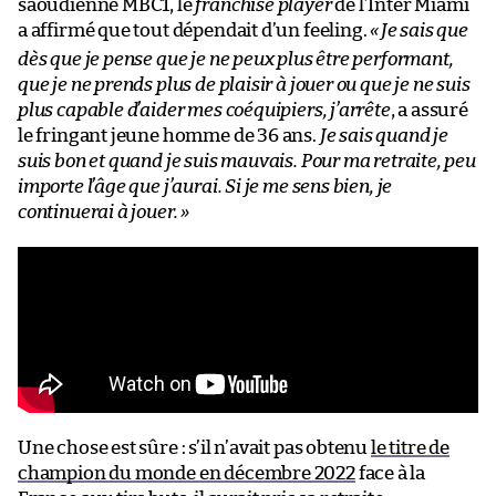
saoudienne MBC1, le
franchise player
de l’Inter Miami
a affirmé que tout dépendait d’un feeling.
«
Je sais que
dès que je pense que je ne peux plus être performant,
que je ne prends plus de plaisir à jouer ou que je ne suis
plus capable d’aider mes coéquipiers, j’arrête
, a assuré
le fringant jeune homme de 36 ans.
Je sais quand je
suis bon et quand je suis mauvais. Pour ma retraite, peu
importe l’âge que j’aurai. Si je me sens bien, je
continuerai à jouer.
»
Une chose est sûre : s’il n’avait pas obtenu
le titre de
champion du monde en décembre 2022
face à la