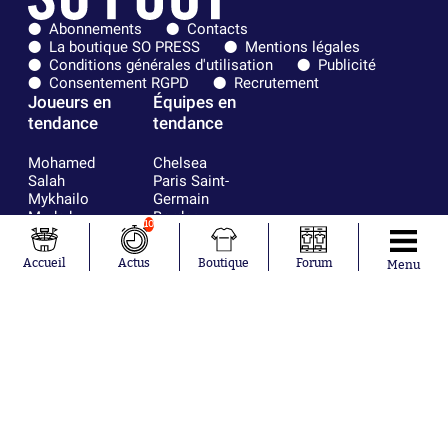
Abonnements
Contacts
La boutique SO PRESS
Mentions légales
Conditions générales d'utilisation
Publicité
Consentement RGPD
Recrutement
Joueurs en
Équipes en
tendance
tendance
Mohamed
Chelsea
Salah
Paris Saint-
Mykhailo
Germain
Mudryk
Bordeaux
10
Neymar
Olympique
Khalis Merah
lyonnais
Accueil
Actus
Boutique
Forum
Menu
Loïs Openda
FIFA
Moussa
Real Madrid
Niakhaté
RC Strasbourg
Nicolás
AC Milan
Tagliafico
France
Pavel Šulc
RC Lens
Josh Maja
Gauthier Hein