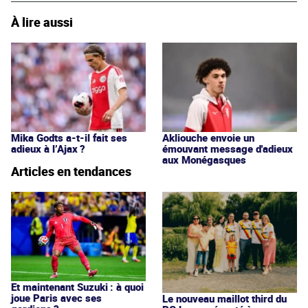
À lire aussi
Mika Godts a-t-il fait ses
Akliouche envoie un
adieux à l’Ajax ?
émouvant message d'adieux
aux Monégasques
Articles en tendances
Et maintenant Suzuki : à quoi
joue Paris avec ses
Le nouveau maillot third du