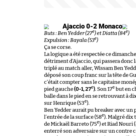
Ajaccio 0-2 Monaco
e
e
Buts : Ben Yedder (27
) et Diatta (84
)
e
Expulsion : Bayala (53
)
Ça se corse.
La logique a été respectée ce dimanch
détriment d’Ajaccio, qui passera donc l
triplé au match aller, Wissam Ben Yedd
déposé son coup franc sur la tête de 
c’était compter sans le capitaine moné
e
e
pied gauche
(0-1, 27
)
. Son 17
but en ch
balle dans le pied en se retrouvant à di
e
sur Henrique (53
).
Ben Yedder aurait pu breaker avec un p
e
l’entrée de la surface (58
). Malgré dix 
e
de Mickaël Barreto (75
) et Riad Nouri 
enterré son adversaire sur un contre 