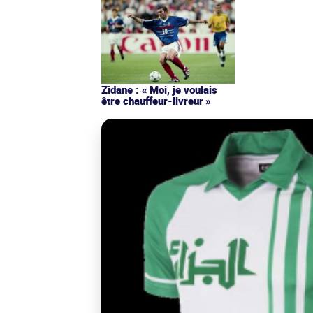
Zidane : « Moi, je voulais
être chauffeur-livreur »