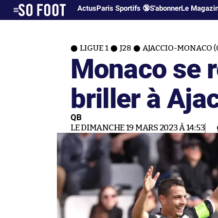
Actus
Paris Sportifs 🔞
S'abonner
Le Magazi
LIGUE 1
J28
AJACCIO-MONACO (0
Monaco se r
briller à Aja
QB
LE DIMANCHE 19 MARS 2023 À 14:53