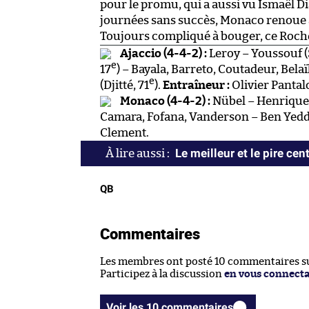
pour le promu, qui a aussi vu Ismaël Dia
journées sans succès, Monaco renoue av
Toujours compliqué à bouger, ce Roch
Ajaccio (4-4-2) :
Leroy – Youssouf 
e
17
) – Bayala, Barreto, Coutadeur, Bela
e
(Djitté, 71
).
Entraîneur :
Olivier Pantal
Monaco (4-4-2) :
Nübel – Henrique, 
Camara, Fofana, Vanderson – Ben Yed
Clement.
Le meilleur et le pire ce
QB
Commentaires
Les membres ont posté 10 commentaires sur
Participez à la discussion
en vous connect
Voir les 10 commentaires