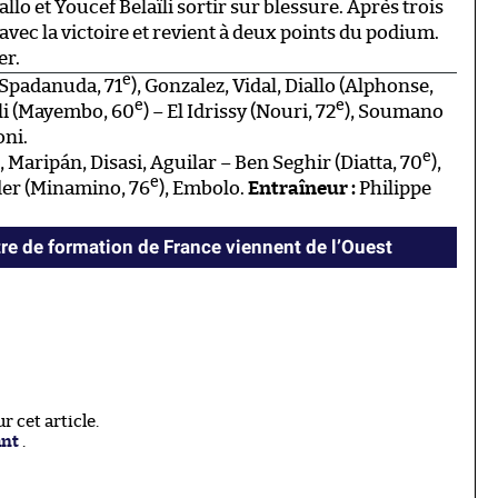
llo et Youcef Belaïli sortir sur blessure. Après trois
ec la victoire et revient à deux points du podium.
er.
e
(Spadanuda, 71
), Gonzalez, Vidal, Diallo (Alphonse,
e
e
ïli (Mayembo, 60
) – El Idrissy (Nouri, 72
), Soumano
oni.
e
Maripán, Disasi, Aguilar – Ben Seghir (Diatta, 70
),
e
der (Minamino, 76
), Embolo.
Entraîneur :
Philippe
ntre de formation de France viennent de l’Ouest
 cet article.
ant
.