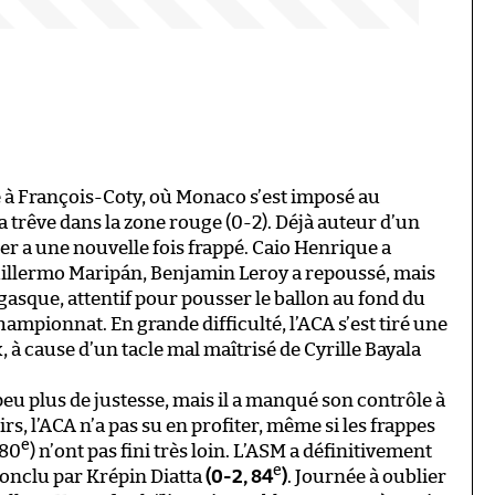
e à François-Coty, où Monaco s’est imposé au
a trêve dans la zone rouge (0-2). Déjà auteur d’un
er a une nouvelle fois frappé. Caio Henrique a
Guillermo Maripán, Benjamin Leroy a repoussé, mais
gasque, attentif pour pousser le ballon au fond du
ampionnat. En grande difficulté, l’ACA s’est tiré une
x, à cause d’un tacle mal maîtrisé de Cyrille Bayala
eu plus de justesse, mais il a manqué son contrôle à
tirs, l’ACA n’a pas su en profiter, même si les frappes
e
(80
) n’ont pas fini très loin. L’ASM a définitivement
e
conclu par Krépin Diatta
(0-2, 84
)
. Journée à oublier