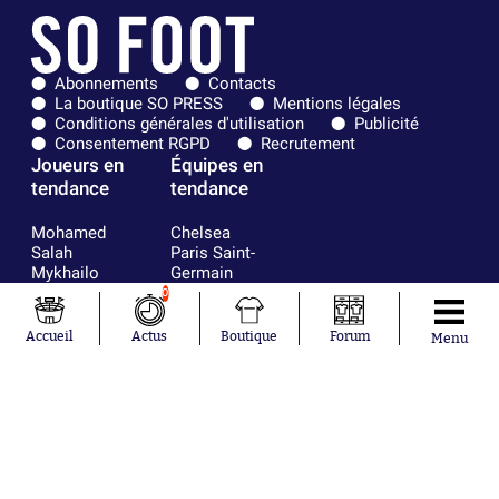
Abonnements
Contacts
La boutique SO PRESS
Mentions légales
Conditions générales d'utilisation
Publicité
Consentement RGPD
Recrutement
Joueurs en
Équipes en
tendance
tendance
Mohamed
Chelsea
Salah
Paris Saint-
Mykhailo
Germain
Mudryk
Bordeaux
0
Neymar
Olympique
Khalis Merah
lyonnais
Accueil
Actus
Boutique
Forum
Menu
Loïs Openda
FIFA
Moussa
Real Madrid
Niakhaté
RC Strasbourg
Nicolás
AC Milan
Tagliafico
France
Pavel Šulc
RC Lens
Josh Maja
Gauthier Hein