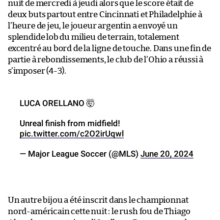
nuit de mercredi à jeudi alors que le score était de
deux buts partout entre Cincinnati et Philadelphie à
l’heure de jeu, le joueur argentin a envoyé un
splendide lob du milieu de terrain, totalement
excentré au bord de la ligne de touche. Dans une fin de
partie à rebondissements, le club de l’Ohio a réussi à
s’imposer (4-3).
LUCA ORELLANO 🤯
Unreal finish from midfield!
pic.twitter.com/c2O2irUqwl
— Major League Soccer (@MLS)
June 20, 2024
Un autre bijou a été inscrit dans le championnat
nord-américain cette nuit : le rush fou de Thiago