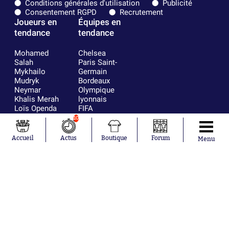
Conditions générales d'utilisation
Publicité
Consentement RGPD
Recrutement
Joueurs en
Équipes en
tendance
tendance
Mohamed
Chelsea
Salah
Paris Saint-
Mykhailo
Germain
Mudryk
Bordeaux
Neymar
Olympique
Khalis Merah
lyonnais
Loïs Openda
FIFA
Moussa
Real Madrid
10
Niakhaté
RC Strasbourg
Nicolás
AC Milan
Accueil
Actus
Boutique
Forum
Menu
Tagliafico
France
Pavel Šulc
RC Lens
Josh Maja
Gauthier Hein