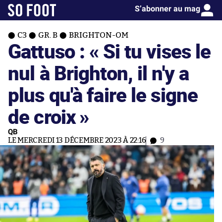
S’abonner au mag
C3
GR. B
BRIGHTON-OM
Gattuso : « Si tu vises le
nul à Brighton, il n'y a
plus qu'à faire le signe
de croix »
QB
LE MERCREDI 13 DÉCEMBRE 2023 À 22:16
9