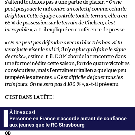
s’attend toutefois pas à une partie de plaisir.
« On ne
peut pas jouer le nul contre un collectif comme celui de
Brighton. Cette équipe contrôle tout le terrain, elle a eu
65 % de possession sur le terrain de Chelsea, c’est
incroyable »
, a-t-il expliqué en conférence de presse.
« On ne peut pas défendre avec un bloc très bas. Si tu
veux juste viser le nul ici, il n’y a plus qu’à faire le signe
de croix »
, estime-t-il. L’OM aborde la rencontre dans
une forme inédite cette saison, fort de quatre victoires
consécutives, mais l’entraîneur italien a quelque peu
tempéré les attentes.
« C’est difficile de jouer tous les
trois jours. On ne sera pas à 100 % »
, a-t-il prévenu.
C’EST DANS LA TÊTE !
Personne en France n’accorde autant de confiance
aux jeunes que le RC Strasbourg
QB