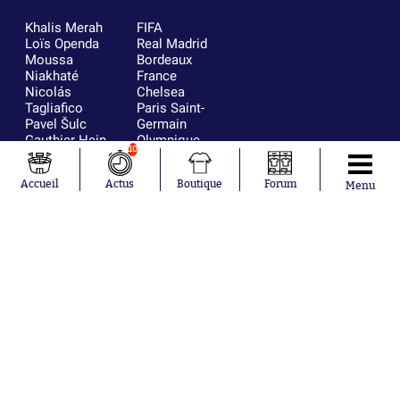
Khalis Merah
FIFA
Loïs Openda
Real Madrid
Moussa
Bordeaux
Niakhaté
France
Nicolás
Chelsea
Tagliafico
Paris Saint-
Pavel Šulc
Germain
Gauthier Hein
Olympique
10
Lionel Messi
lyonnais
Gonzalo
AC Milan
Accueil
Actus
Boutique
Forum
García Torres
RC Strasbourg
Menu
Gio Reyna
RC Lens
Leandro
Paredes