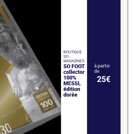
BOUTIQUE
SO -
MAGAZINES
SO FOOT
à partir
collector
de
100%
25€
MESSI,
édition
dorée