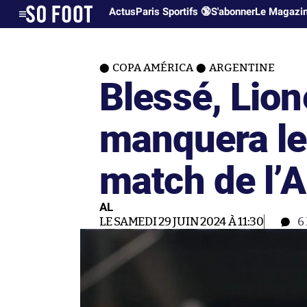
Actus
Paris Sportifs 🔞
S'abonner
Le Magazi
COPA AMÉRICA
ARGENTINE
Blessé, Lion
manquera le
match de l’A
AL
LE SAMEDI 29 JUIN 2024 À 11:30
6