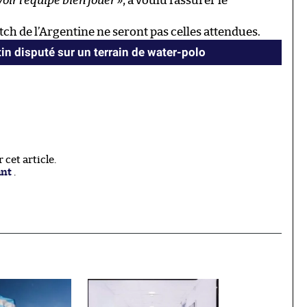
oir l’équipe bien jouer »
, a voulu rassurer le
tch de l’Argentine ne seront pas celles attendues.
n disputé sur un terrain de water-polo
cet article.
ant
.