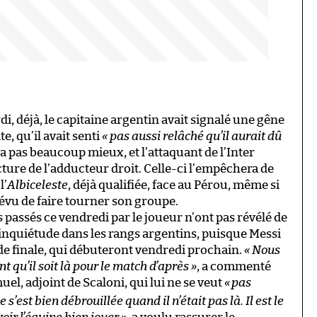
di, déjà, le capitaine argentin avait signalé une gêne
e, qu’il avait senti
« pas aussi relâché qu’il aurait dû
va pas beaucoup mieux, et l’attaquant de l’Inter
ture de l’adducteur droit. Celle-ci l’empêchera de
l’
Albiceleste
, déjà qualifiée, face au Pérou, même si
prévu de faire tourner son groupe.
assés ce vendredi par le joueur n’ont pas révélé de
d’inquiétude dans les rangs argentins, puisque Messi
de finale, qui débuteront vendredi prochain.
« Nous
nt qu’il soit là pour le match d’après »
, a commenté
el, adjoint de Scaloni, qui lui ne se veut
«
pas
e s’est bien débrouillée quand il n’était pas là. Il est le