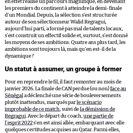
en effet réalisé un parcours magnifique, en devenant
les premiers du continent à atteindre la demi-finale
d’un Mondial. Depuis, la sélection s’est structurée
autour de son sélectionneur Walid Regragui,
aujourd’hui parti, a formé pas mal de talents locaux,
s’est construit un effectif solide et, surtout, s’est donné
les moyens de ses ambitions. Quatre ans plus tard, les
ambitions sont toujours là, mais qu’en est-il de la
dynamique ?
Un statut à assumer, un groupe à former
Pour en reprendre le fil, il faut remonter au mois de
janvier 2026. La finale de CAN perdue (ou non)
face au
Sénégal
a déclenché une série de bouleversements
plutôt inattendus, marqués par
le scénario
improbable de ce match
, suivi de
la démission de
Regragui
. Avec le départ du coach,
une partie de
l’esprit 2022
s’en est ainsi allée, embarquant avec elle
quelques certitudes acquises au Qatar. Parmi elles,