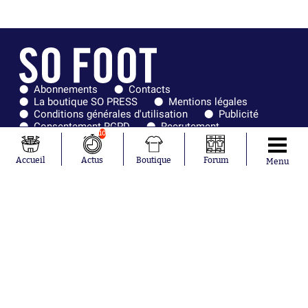
Abonnements
Contacts
La boutique SO PRESS
Mentions légales
Conditions générales d'utilisation
Publicité
Consentement RGPD
Recrutement
10
Joueurs en
Équipes en
tendance
tendance
Accueil
Actus
Boutique
Forum
Menu
Mohamed
Chelsea
Salah
Paris Saint-
Mykhailo
Germain
Mudryk
Bordeaux
Neymar
Olympique
Khalis Merah
lyonnais
Loïs Openda
FIFA
Moussa
Real Madrid
Niakhaté
RC Strasbourg
Nicolás
AC Milan
Tagliafico
France