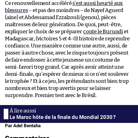
Ce renouvellement accéléré
s’est aussi heurté aux
blessures
– et pas des moindres – de Nayef Aguerd
(aine) et Abdessamad Ezzalzouli (genou), pièces
maîtresses de leur génération. De quoi, peut-être,
expliquer le choix de se préparer
conte le Burundi
et
Madagascar, (victoires 5 et 4-0) histoire de reprendre
confiance. Une manière comme une autre, aussi, de
passer à autre chose, avec le risque toujours présent
de faire endosser à cette jeunesse un costume de
semi-favori trop grand. Car après avoir atteint une
demi-finale, qu’espérer de mieux si ce n’est soulever
le trophée ? Et à ce jeu, les prétendants sont bien trop
nombreux et bien trop avertis pour se laisser
surprendre. Premier test avec le Brésil.
Le Maroc hôte de la finale du Mondial 2030 ?
Par Adel Bentaha