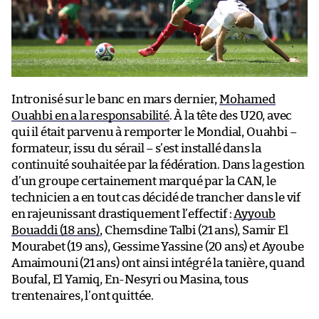
Intronisé sur le banc en mars dernier,
Mohamed
Ouahbi en a la responsabilité
. À la tête des U20, avec
qui il était parvenu à remporter le Mondial, Ouahbi –
formateur, issu du sérail – s’est installé dans la
continuité souhaitée par la fédération. Dans la gestion
d’un groupe certainement marqué par la CAN, le
technicien a en tout cas décidé de trancher dans le vif
en rajeunissant drastiquement l’effectif :
Ayyoub
Bouaddi (18 ans)
, Chemsdine Talbi (21 ans), Samir El
Mourabet (19 ans), Gessime Yassine (20 ans) et Ayoube
Amaimouni (21 ans) ont ainsi intégré la tanière, quand
Boufal, El Yamiq, En-Nesyri ou Masina, tous
trentenaires, l’ont quittée.