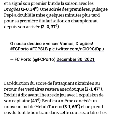
et a signé son premier but de la saison avec les
e
Dragões
(1-0, 34
)
. Une soirée des premières, puisque
Pepê a doublé la mise quelques minutes plus tard
pour sa première titularisation en championnat
e
depuis son arrivée
(2-0, 37
)
.
O nosso destino é vencer Vamos, Dragões!
#FCPorto
#FCPSLB
pic.twitter.com/nClO9CtDpu
— FC Porto (@FCPorto)
December 30, 2021
La réduction du score de l’attaquant ukrainien au
e
retour des vestiaires restera anecdotique
(2-1, 47
)
.
Réduit à dix avant l’heure de jeu avec l’expulsion de
e
son capitaine (49
), Benfica a même concédé un
e
nouveau but de Mehdi Taremi
(3-1, 69
)
et ne prend
pas du tout le bon train dans cette course au titre. Les