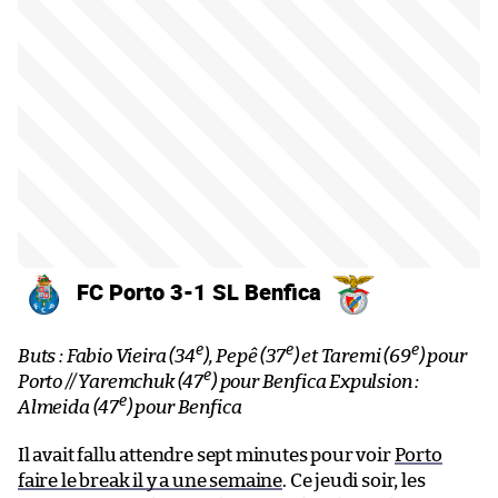
FC Porto 3-1 SL Benfica
e
e
e
Buts : Fabio Vieira (34
), Pepê (37
) et Taremi (69
) pour
e
Porto // Yaremchuk (47
) pour Benfica Expulsion :
e
Almeida (47
) pour Benfica
Il avait fallu attendre sept minutes pour voir
Porto
faire le break il y a une semaine
. Ce jeudi soir, les