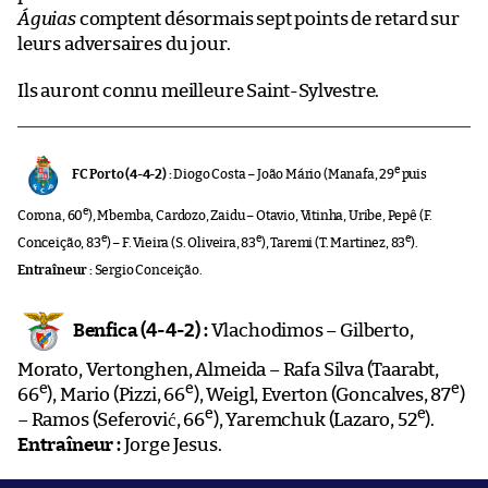
Águias
comptent désormais sept points de retard sur
leurs adversaires du jour.
Ils auront connu meilleure Saint-Sylvestre.
e
FC Porto (4-4-2) :
Diogo Costa – João Mário (Manafa, 29
puis
e
Corona, 60
), Mbemba, Cardozo, Zaidu – Otavio, Vitinha, Uribe, Pepê (F.
e
e
e
Conceição, 83
) – F. Vieira (S. Oliveira, 83
), Taremi (T. Martinez, 83
).
Entraîneur :
Sergio Conceição.
Benfica (4-4-2) :
Vlachodimos – Gilberto,
Morato, Vertonghen, Almeida – Rafa Silva (Taarabt,
e
e
e
66
), Mario (Pizzi, 66
), Weigl, Everton (Goncalves, 87
)
e
e
– Ramos (Seferović, 66
), Yaremchuk (Lazaro, 52
).
Entraîneur :
Jorge Jesus.