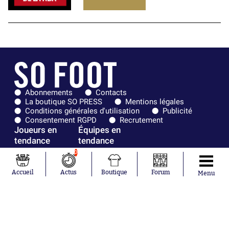
Abonnements
Contacts
La boutique SO PRESS
Mentions légales
Conditions générales d'utilisation
Publicité
Consentement RGPD
Recrutement
Joueurs en
Équipes en
tendance
tendance
0
Mohamed
Chelsea
Salah
Paris Saint-
Accueil
Actus
Boutique
Forum
Menu
Mykhailo
Germain
Mudryk
Bordeaux
Neymar
Olympique
Khalis Merah
lyonnais
Loïs Openda
FIFA
Moussa
Real Madrid