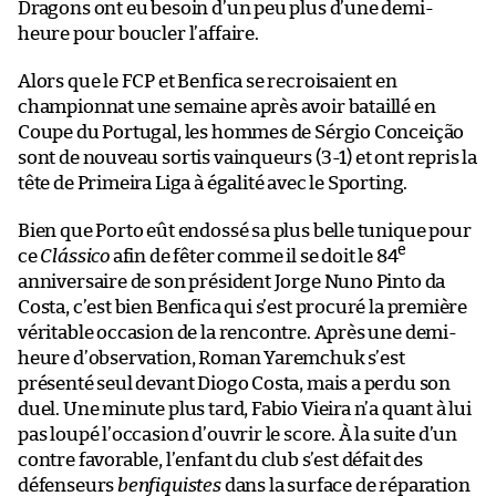
Dragons ont eu besoin d’un peu plus d’une demi-
heure pour boucler l’affaire.
Alors que le FCP et Benfica se recroisaient en
championnat une semaine après avoir bataillé en
Coupe du Portugal, les hommes de Sérgio Conceição
sont de nouveau sortis vainqueurs (3-1) et ont repris la
tête de Primeira Liga à égalité avec le Sporting.
Bien que Porto eût endossé sa plus belle tunique pour
e
ce
Clássico
afin de fêter comme il se doit le 84
anniversaire de son président Jorge Nuno Pinto da
Costa, c’est bien Benfica qui s’est procuré la première
véritable occasion de la rencontre. Après une demi-
heure d’observation, Roman Yaremchuk s’est
présenté seul devant Diogo Costa, mais a perdu son
duel. Une minute plus tard, Fabio Vieira n’a quant à lui
pas loupé l’occasion d’ouvrir le score. À la suite d’un
contre favorable, l’enfant du club s’est défait des
défenseurs
benfiquistes
dans la surface de réparation