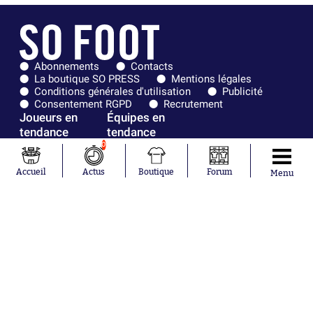
Abonnements
Contacts
La boutique SO PRESS
Mentions légales
Conditions générales d'utilisation
Publicité
Consentement RGPD
Recrutement
Joueurs en
Équipes en
tendance
tendance
0
Maghnes
Paris Saint-
Akliouche
Germain
Accueil
Actus
Boutique
Forum
Menu
Mohamed
Olympique de
Salah
Marseille
Lionel Messi
Real Madrid
Ferrán Torres
FIFA
Kilian Corredor
Olympique
Franco
lyonnais
Mastantuono
AS Monaco
Orel Mangala
FC Barcelone
Rio Mavuba
Argentine
Rodri
RC Strasbourg
Mika Godts
Trabzonspor