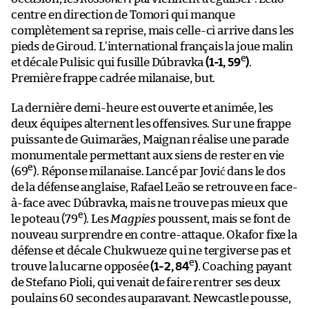
centre en direction de Tomori qui manque
complètement sa reprise, mais celle-ci arrive dans les
pieds de Giroud. L’international français la joue malin
e
et décale Pulisic qui fusille Dúbravka
(1-1, 59
)
.
Première frappe cadrée milanaise, but.
La dernière demi-heure est ouverte et animée, les
deux équipes alternent les offensives. Sur une frappe
puissante de Guimarães, Maignan réalise une parade
monumentale permettant aux siens de rester en vie
e
(69
). Réponse milanaise. Lancé par Jović dans le dos
de la défense anglaise, Rafael Leão se retrouve en face-
à-face avec Dúbravka, mais ne trouve pas mieux que
e
le poteau (79
). Les
Magpies
poussent, mais se font de
nouveau surprendre en contre-attaque. Okafor fixe la
défense et décale Chukwueze qui ne tergiverse pas et
e
trouve la lucarne opposée
(1-2, 84
)
. Coaching payant
de Stefano Pioli, qui venait de faire rentrer ses deux
poulains 60 secondes auparavant. Newcastle pousse,