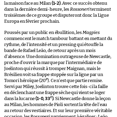
la maison face au Milan
(1-2)
. Avec ce succès obtenu
dans la dernière demi-heure, les
Rossoneri
terminent
troisièmes de ce groupe et disputeront donc la Ligue
Europa en février prochain.
Poussés par un public en ébullition, les
Magpies
commencent le match tambour battant en mettant du
rythme, de l’intensité et un pressing qui étouffe la
bande de Rafael Leão, de retour après un mois
d’absence. Une domination outrageuse de Newcastle,
proche d’ouvrir la marque par l’intermédiaire de
Joelinton qui réussit à tromper Maignan, mais le
Brésilien voit sa frappe stoppée sur la ligne par un
e
Tomori héroïque (20
). Ce n’est que partie remise.
Servi par Miley, Joelinton trouve cette fois-ci la faille
en déclenchant une frappe sèche qui vient se loger
e
dans la lucarne
(1-0, 33
)
. Si Newcastle donne la leçon
au Milan, les hommes de Pioli sortent la tête de l’eau
au retour des vestiaires. Et sur leur première véritable
occasion, les
Rossoneri
parviennent à égaliser : Leão