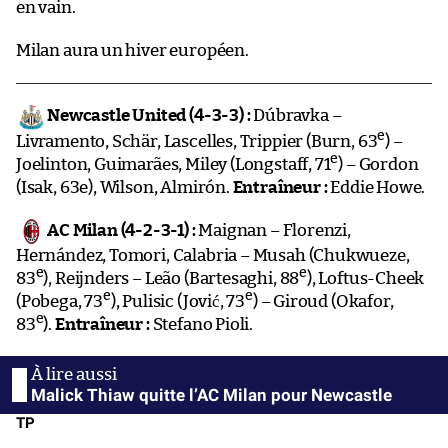
en vain.
Milan aura un hiver européen.
Newcastle United (4-3-3) :
Dúbravka –
e
Livramento, Schär, Lascelles, Trippier (Burn, 63
) –
e
Joelinton, Guimarães, Miley (Longstaff, 71
) – Gordon
(Isak, 63e), Wilson, Almirón.
Entraîneur :
Eddie Howe.
AC Milan (4-2-3-1) :
Maignan – Florenzi,
Hernández, Tomori, Calabria – Musah (Chukwueze,
e
e
83
), Reijnders – Leão (Bartesaghi, 88
), Loftus-Cheek
e
e
(Pobega, 73
), Pulisic (Jović, 73
) – Giroud (Okafor,
e
83
).
Entraîneur :
Stefano Pioli.
Malick Thiaw quitte l’AC Milan pour Newcastle
TP